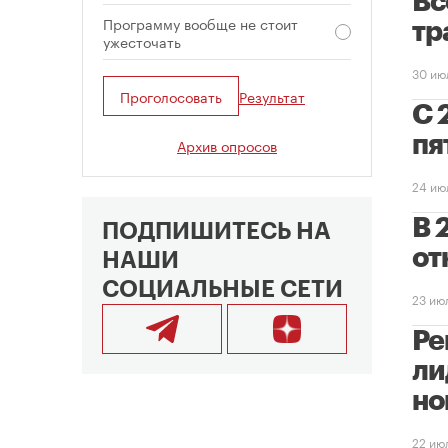
Вс
Программу вообще не стоит
тр
ужесточать
30 ию
Проголосовать
Результат
С 
пя
Архив опросов
24 ию
В 
ПОДПИШИТЕСЬ НА
от
НАШИ
СОЦИАЛЬНЫЕ СЕТИ
23 ию
Ре
ли
но
22 ию