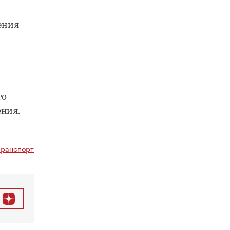
ения
го
ния.
Транспорт