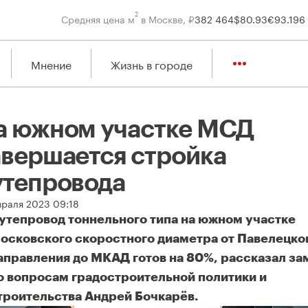
2
Средняя цена м
в Москве, ₽
382 464
$
80.93
€
93.19
6
Мнение
Жизнь в городе
а южном участке МСД
авершается стройка
утепровода
враля 2023 09:18
утепровод тоннельного типа на южном участке
осковского скоростного диаметра от Павелецко
аправления до МКАД готов на 80%, рассказал з
о вопросам градостроительной политики и
троительства Андрей Бочкарёв.
 южном участке МСД завершается стройка путепровода