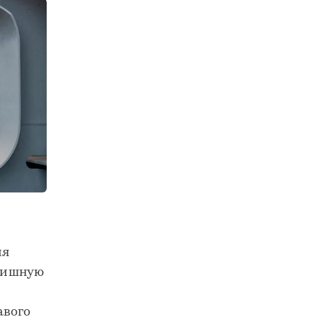
ия
нишную
авого