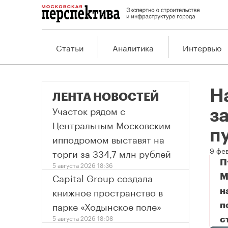
Статьи
Аналитика
Интервью
Н
ЛЕНТА НОВОСТЕЙ
Участок рядом с
з
Центральным Московским
п
ипподромом выставят на
9 фе
торги за 334,7 млн рублей
П
5 августа 2026 18:36
Capital Group создала
М
книжное пространство в
н
парке «Ходынское поле»
п
5 августа 2026 18:08
с
На