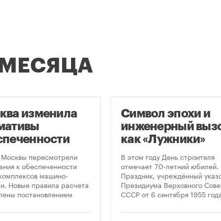
 МЕСЯЦА
ква изменила
Символ эпохи и
мативы
инженерный вызо
спеченности
как «Лужники»
остроек
стали символом
 Москвы пересмотрели
В этом году День строителя
ковками
Дня строителя
ания к обеспеченности
отмечает 70-летний юбилей.
комплексов машино-
Праздник, учреждённый указ
и. Новые правила расчета
Президиума Верховного Сове
лены постановлением
СССР от 6 сентября 1955 года
ельства Москвы № 2118-ПП
впервые отметили 12 августа
густа 2026 года. Документ
1956 года. И главным подарк