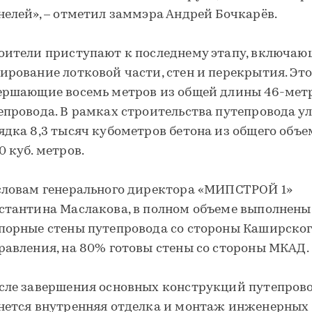
нелей», – отметил заммэра Андрей Бочкарёв.
оители приступают к последнему этапу, включа
ирование лотковой части, стен и перекрытия. Это
ершающие восемь метров из общей длины 46-мет
епровода. В рамках строительства путепровода у
ядка 8,3 тысяч кубометров бетона из общего объе
0 куб. метров.
словам генерального директора «МИПСТРОЙ 1»
стантина Маслакова, в полном объеме выполнены
порные стены путепровода со стороны Каширско
равления, на 80% готовы стены со стороны МКАД.
сле завершения основных конструкций путепров
нется внутренняя отделка и монтаж инженерных