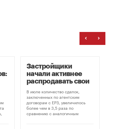
Застройщики
Рейт
в:
начали активнее
Моск
распродавать свои
цен 
земельные участки
ново
В июле количество сделок,
Самая б
«све
заключенных по агентским
стоимос
ом
договорам с ЕРЗ, увеличилось
и втори
та
более чем в 3,5 раза по
наблюда
,
сравнению с аналогичным
Давыдков
периодом прошлого года — с 48-
пресс за
ом
50 до 182. Активный рост, по
Недвижи