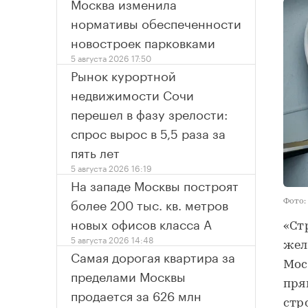
Москва изменила
нормативы обеспеченности
новостроек парковками
5 августа 2026 17:50
Рынок курортной
недвижимости Сочи
перешел в фазу зрелости:
спрос вырос в 5,5 раза за
пять лет
5 августа 2026 16:19
На западе Москвы построят
более 200 тыс. кв. метров
Фото:
новых офисов класса А
«Ст
5 августа 2026 14:48
жел
Самая дорогая квартира за
Мос
пределами Москвы
пря
продается за 626 млн
стр