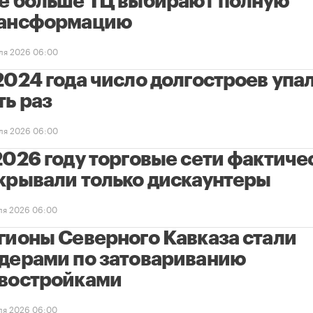
е больше ТЦ выбирают полную
ансформацию
ля 2026 06:00
2024 года число долгостроев упал
ть раз
ля 2026 06:00
2026 году торговые сети фактиче
крывали только дискаунтеры
ля 2026 06:00
гионы Северного Кавказа стали
дерами по затовариванию
востройками
ля 2026 06:00