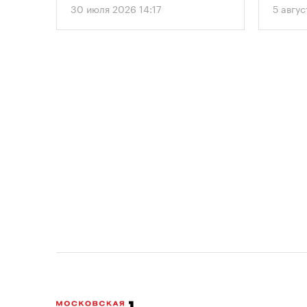
, что
этажного здания высотой 250
вводит
30 июля 2026 14:17
5 авгус
метров.
подход
ого
необхо
рынку
парков
прос
площад
данные
устана
 и
период
проект