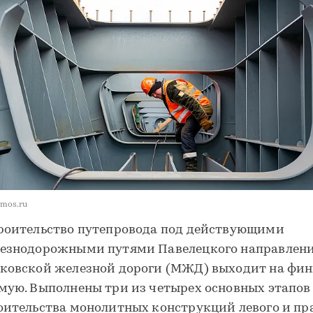
 mos.ru
роительство путепровода под действующими
езнодорожными путями Павелецкого направлен
ковской железной дороги (МЖД) выходит на фи
мую. Выполнены три из четырех основных этапов
оительства монолитных конструкций левого и пр