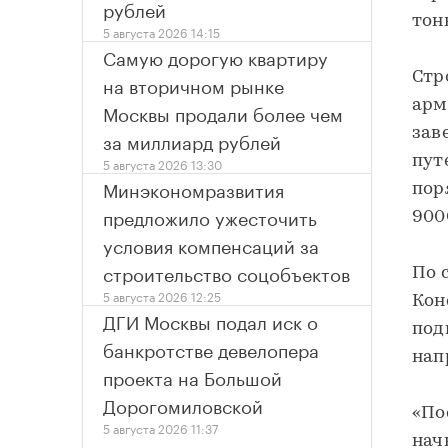
рублей
тон
5 августа 2026 14:15
Самую дорогую квартиру
Стр
на вторичном рынке
арм
Москвы продали более чем
зав
за миллиард рублей
пут
5 августа 2026 13:30
Минэкономразвития
пор
предложило ужесточить
900
условия компенсаций за
строительство соцобъектов
По 
5 августа 2026 12:25
Кон
ДГИ Москвы подал иск о
под
банкротстве девелопера
нап
проекта на Большой
Дорогомиловской
«По
5 августа 2026 11:37
нач