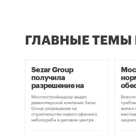
ГЛАВНЫЕ ТЕМЫ
е
Sezar Group
Мос
получила
нор
разрешение на
обе
ти
строительство
нов
 на
Мосгосстройнадзор выдал
Власти
небоскреба в
пар
рядом
девелоперской компании Sezar
требов
-
Group разрешение на
жилых 
«Москва-Сити»
строительство нового офисного
местам
ение
небоскреба в деловом центре
закреп
«Москва-Сити». Проект
правит
 года
предусматривает возведение 52-
от 5 ав