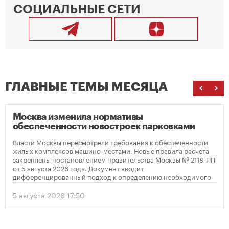
СОЦИАЛЬНЫЕ СЕТИ
ГЛАВНЫЕ ТЕМЫ МЕСЯЦА
Москва изменила нормативы
обеспеченности новостроек парковками
Власти Москвы пересмотрели требования к обеспеченности
жилых комплексов машино-местами. Новые правила расчета
закреплены постановлением правительства Москвы № 2118-ПП
от 5 августа 2026 года. Документ вводит
дифференцированный подход к определению необходимого
количества парковок в зависимости от площади квартир и
устанавливает переходный период для уже согласованных
5 августа 2026 17:50
проектов.