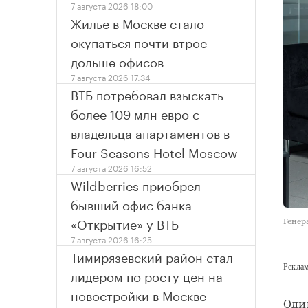
7 августа 2026 18:00
Жилье в Москве стало
окупаться почти втрое
дольше офисов
7 августа 2026 17:34
ВТБ потребовал взыскать
более 109 млн евро с
владельца апартаментов в
Four Seasons Hotel Moscow
7 августа 2026 16:52
Wildberries приобрел
бывший офис банка
«Открытие» у ВТБ
Генер
7 августа 2026 16:25
Тимирязевский район стал
Рекла
лидером по росту цен на
новостройки в Москве
Оди