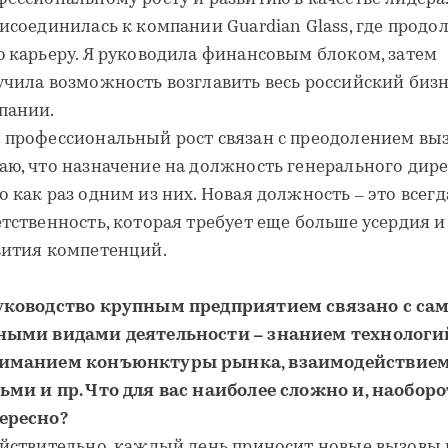
рисоединилась к компании Guardian Glass, где прод
ю карьеру. Я руководила финансовым блоком, затем
учила возможность возглавить весь российский биз
пании.
 профессиональный рост связан с преодолением выз
аю, что назначение на должность генерального дир
 как раз одним из них. Новая должность – это всегд
етственность, которая требует еще больше усердия и
вития компетенций.
уководство крупным предприятием связано с с
ными видами деятельности – знанием технологи
иманием конъюнктуры рынка, взаимодействием
ьми и пр. Что для вас наиболее сложно и, наоборо
ересно?
ействительно, каждый день приносит новые вызовы 