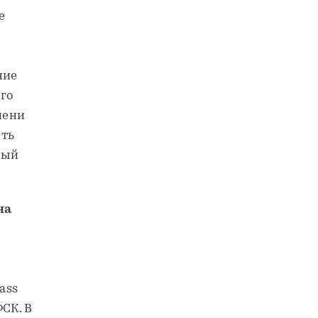
е
ние
его
мени
еть
ный
на
ass
ФСК. В