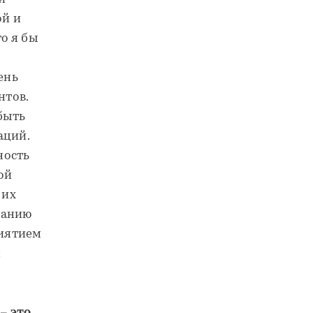
ой и
то я бы
ень
нтов.
быть
аций.
ность
ой
 их
панию
риятием
я
– это