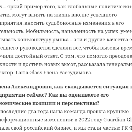
ss – яркий пример того, как глобальные политически
ытия могут влиять на жизнь вполне успешного
дприятия, вносить судьбоносные изменения в его
тельность. Мобильность, нацеленность на успех, уме
тывать конъюнктуру рынка – эти и другие качества 
ешнего руководства сделали всё, чтобы вызовы вре
учили достойный ответ. О том, что помогло преодол
жности и достичь новых высот, рассказала генераль
ектор Larta Glass Елена Рассудимова.
лена Александровна, как складывается ситуация 
дприятии сейчас? Как вы оцениваете его
номические позиции и перспективы?
а последние два года наша команда прошла крупные
нсформационные изменения: в 2022 году Guardian Gl
ала свой российский бизнес, и мы стали частью ГК 