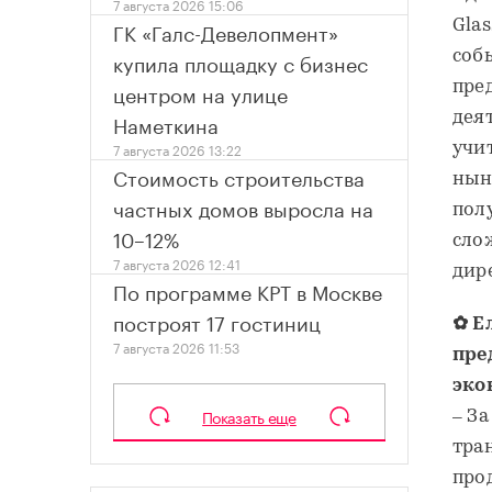
7 августа 2026 15:06
ГК «Галс-Девелопмент»
Gla
купила площадку с бизнес
соб
центром на улице
пре
Наметкина
дея
7 августа 2026 13:22
учи
Стоимость строительства
нын
частных домов выросла на
пол
10–12%
сло
7 августа 2026 12:41
дир
По программе КРТ в Москве
построят 17 гостиниц
✿ Е
7 августа 2026 11:53
пре
эко
Показать еще
– З
тра
прод