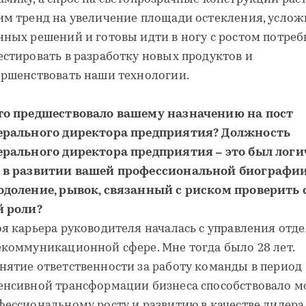
им тренд на увеличение площади остекления, усло
нных решений и готовы идти в ногу с ростом потреб
естировать в разработку новых продуктов и
ершенствовать наши технологии.
то предшествовало вашему назначению на пост
ерального директора предприятия? Должность
ерального директора предприятия – это был лог
 в развитии вашей профессиональной биографи
одоление, рывок, связанный с риском проверить 
й роли?
оя карьера руководителя началась с управления отде
екоммуникационной сфере. Мне тогда было 28 лет.
нятие ответственности за работу команды в период
енсивной трансформации бизнеса способствовало м
фессиональному росту и развитию в качестве лидера