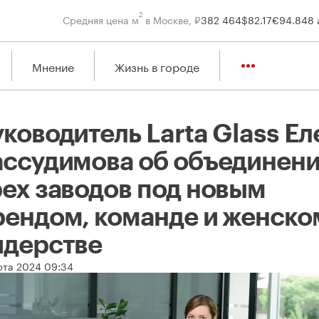
2
Средняя цена м
в Москве, ₽
382 464
$
82.17
€
94.84
8 
Мнение
Жизнь в городе
ководитель Larta Glass Ел
ассудимова об объединен
рех заводов под новым
рендом, команде и женско
идерстве
рта 2024 09:34