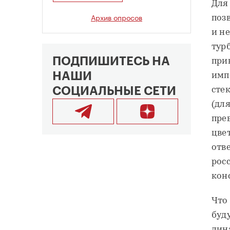
Для
Архив опросов
поз
и не
тур
ПОДПИШИТЕСЬ НА
при
НАШИ
имп
СОЦИАЛЬНЫЕ СЕТИ
сте
(дл
пре
цве
отв
рос
кон
Что
буд
дин