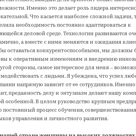
можности. Именно это делает роль лидера интересн
кательной. Что касается наиболее сложной задачи, 
елила необходимость постоянно адаптироваться к
яющейся деловой среде. Технологии развиваются оч
амично, а вместе с ними меняются и ожидания клие
бы оставаться конкурентоспособными, мы должны 
овы к оперативным изменениям и внедрению иннов
ругой стороны, самое интересное для меня – возмож
имодействовать с людьми. Я убеждена, что успех люб
пании напрямую зависит от ее сотрудников. Именно
ант, преданность делу и энтузиазм делают нашу ком
ой особенной. В целом руководство крупным предп
то постоянный процесс обучения, совершенствовани
ыков управления и личностного развития.
 нашей стране женщины на высоких должностях 