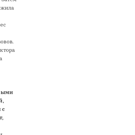
олжила
нес
овов.
ектора
а
амыми
й,
 с
т,
и