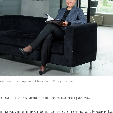
альный директор Larta Glass Елена Рассудимова
ма. ООО "РУСАЛКА-МЕДИА", ИНН 7702759828, Erid: LjN8K3nbZ
н из крупнейших производителей стекла в России La