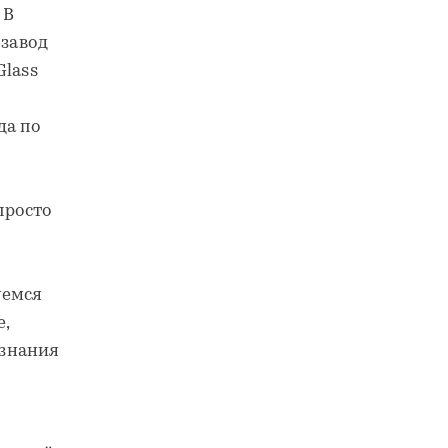
 В
 завод
Glass
да по
просто
уемся
е,
 знания