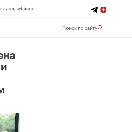
августа, суббота
Поиск по сайту
ена
ии
м
Руководитель Larta Glass Елена Рассудимова об объединении трех заводов под новым брендом, команде и женском лидерстве