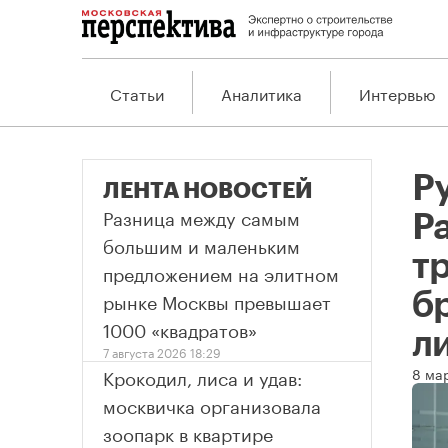
Статьи
Аналитика
Интервью
Ру
ЛЕНТА НОВОСТЕЙ
Разница между самым
Р
большим и маленьким
т
предложением на элитном
рынке Москвы превышает
б
1000 «квадратов»
л
7 августа 2026 18:29
Крокодил, лиса и удав:
8 ма
москвичка организовала
зоопарк в квартире