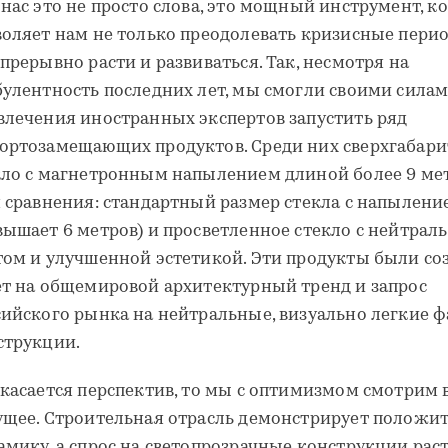
 нас это не просто слова, это мощный инструмент, к
воляет нам не только преодолевать кризисные перио
прерывно расти и развиваться. Так, несмотря на
булентность последних лет, мы смогли своими силам
влечения иностранных экспертов запустить ряд
ортозамещающих продуктов. Среди них сверхгабар
кло с магнетронным напылением длиной более 9 ме
я сравнения: стандартный размер стекла с напылени
вышает 6 метров) и просветленное стекло с нейтра
том и улучшенной эстетикой. Эти продукты были со
ет на общемировой архитектурный тренд и запрос
сийского рынка на нейтральные, визуально легкие ф
струкции.
 касается перспектив, то мы с оптимизмом смотрим 
ущее. Строительная отрасль демонстрирует положи
амику, а спрос на светопрозрачные конструкции рас