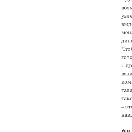
воз
увле
выд
мен
дин
Что
гот
С д
вза
ком
тал
так
– э
нав
✿ В