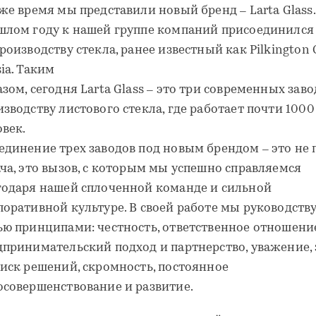
же время мы представили новый бренд – Larta Glass.
шлом году к нашей группе компаний присоединился
роизводству стекла, ранее известный как Pilkington 
ia. Таким
зом, сегодня Larta Glass – это три современных заво
зводству листового стекла, где работает почти 1000
овек.
единение трех заводов под новым брендом – это не 
ача, это вызов, с которым мы успешно справляемся
годаря нашей сплоченной команде и сильной
поративной культуре. В своей работе мы руководств
ью принципами: честность, ответственное отношени
дпринимательский подход и партнерство, уважение,
оиск решений, скромность, постоянное
осовершенствование и развитие.