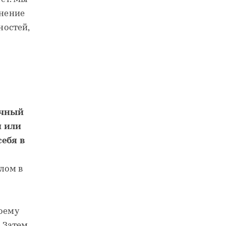
жнение
ностей,
ичный
и или
себя в
лом в
оему
. Затем