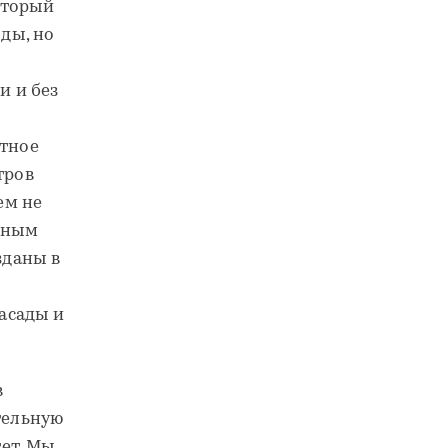
оторый
ды, но
и и без
итное
тров
ем не
льным
зданы в
асады и
в
тельную
тет. Мы