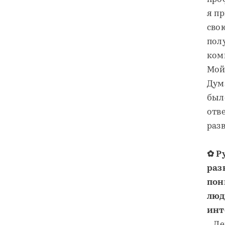
я п
сво
пол
ком
Мой
Дум
было
отв
раз
✿ Р
раз
пон
люд
инт
– Д