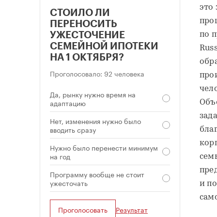
это 
СТОИЛО ЛИ
про
ПЕРЕНОСИТЬ
УЖЕСТОЧЕНИЕ
по п
СЕМЕЙНОЙ ИПОТЕКИ
Russ
НА 1 ОКТЯБРЯ?
обра
Проголосовало: 92 человека
прои
чел
Да, рынку нужно время на
адаптацию
Объ
зад
Нет, изменения нужно было
вводить сразу
бла
кор
Нужно было перенести минимум
на год
сем
пре
Программу вообще не стоит
ужесточать
и п
сам
Проголосовать
Результат