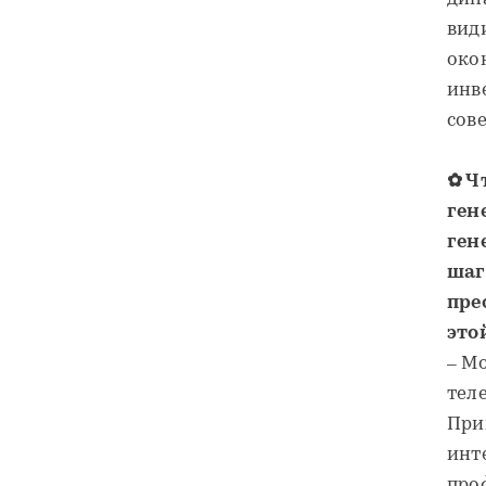
вид
око
инв
сов
✿ Ч
ген
ген
шаг
пре
это
– М
тел
При
инт
про