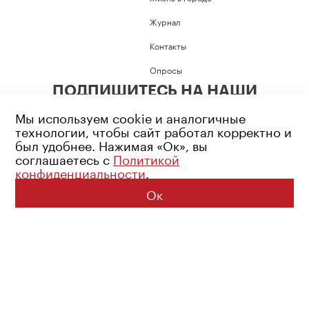
Журнал
Контакты
Опросы
ПОДПИШИТЕСЬ НА НАШИ
СОЦИАЛЬНЫЕ СЕТИ
Мы используем cookie и аналогичные
технологии, чтобы сайт работал корректно и
был удобнее. Нажимая «Ок», вы
соглашаетесь с
Политикой
конфиденциальности
.
Возрастное ограничение: 16+
Политика конфиденциальности
Ок
© 2026 Все права защищены