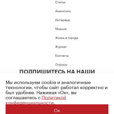
Статьи
Аналитика
Интервью
Мнение
Жизнь в городе
Журнал
Контакты
Опросы
ПОДПИШИТЕСЬ НА НАШИ
СОЦИАЛЬНЫЕ СЕТИ
Мы используем cookie и аналогичные
технологии, чтобы сайт работал корректно и
был удобнее. Нажимая «Ок», вы
соглашаетесь с
Политикой
конфиденциальности
.
Возрастное ограничение: 16+
Политика конфиденциальности
Ок
© 2026 Все права защищены