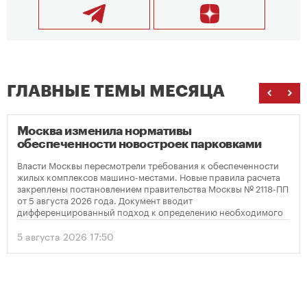
ГЛАВНЫЕ ТЕМЫ МЕСЯЦА
Москва изменила нормативы
обеспеченности новостроек парковками
Власти Москвы пересмотрели требования к обеспеченности
жилых комплексов машино-местами. Новые правила расчета
закреплены постановлением правительства Москвы № 2118-ПП
от 5 августа 2026 года. Документ вводит
дифференцированный подход к определению необходимого
количества парковок в зависимости от площади квартир и
устанавливает переходный период для уже согласованных
5 августа 2026 17:50
проектов.