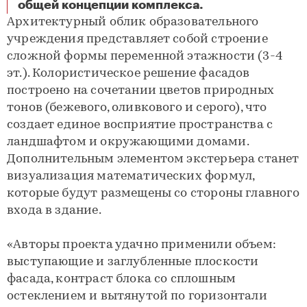
Школа с математическими формулами на фасадах появится в микрорайоне «Южная Битца» в Ленинском городском округе
общей концепции комплекса.
Архитектурный облик образовательного
учреждения представляет собой строение
сложной формы переменной этажности (3-4
эт.). Колористическое решение фасадов
построено на сочетании цветов природных
тонов (бежевого, оливкового и серого), что
создает единое восприятие пространства с
ландшафтом и окружающими домами.
Дополнительным элементом экстерьера станет
визуализация математических формул,
которые будут размещены со стороны главного
входа в здание.
«Авторы проекта удачно применили объем:
выступающие и заглубленные плоскости
фасада, контраст блока со сплошным
остеклением и вытянутой по горизонтали