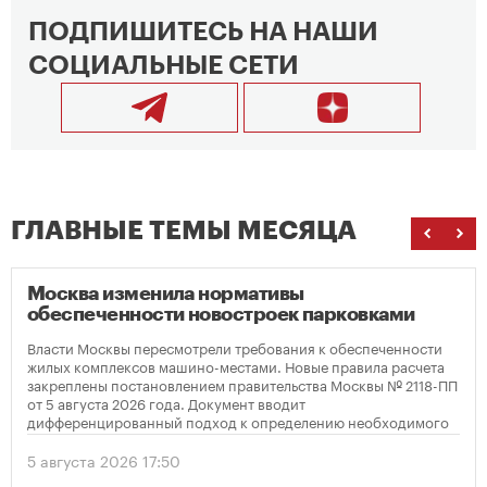
ПОДПИШИТЕСЬ НА НАШИ
СОЦИАЛЬНЫЕ СЕТИ
ГЛАВНЫЕ ТЕМЫ МЕСЯЦА
Москва изменила нормативы
обеспеченности новостроек парковками
Власти Москвы пересмотрели требования к обеспеченности
жилых комплексов машино-местами. Новые правила расчета
закреплены постановлением правительства Москвы № 2118-ПП
от 5 августа 2026 года. Документ вводит
дифференцированный подход к определению необходимого
количества парковок в зависимости от площади квартир и
устанавливает переходный период для уже согласованных
5 августа 2026 17:50
проектов.