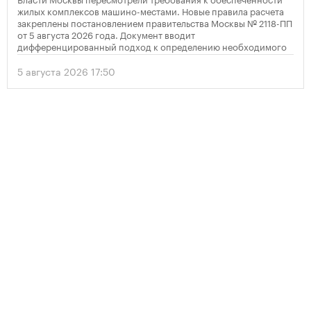
жилых комплексов машино-местами. Новые правила расчета
закреплены постановлением правительства Москвы № 2118-ПП
от 5 августа 2026 года. Документ вводит
дифференцированный подход к определению необходимого
количества парковок в зависимости от площади квартир и
устанавливает переходный период для уже согласованных
5 августа 2026 17:50
проектов.