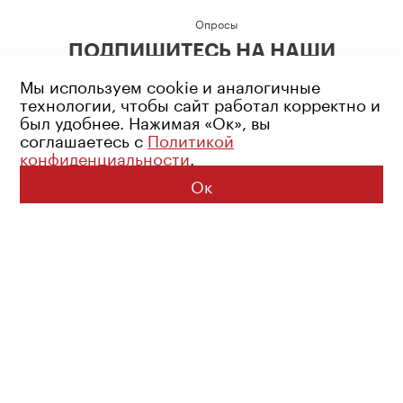
Опросы
ПОДПИШИТЕСЬ НА НАШИ
СОЦИАЛЬНЫЕ СЕТИ
Мы используем cookie и аналогичные
технологии, чтобы сайт работал корректно и
был удобнее. Нажимая «Ок», вы
соглашаетесь с
Политикой
конфиденциальности
.
Возрастное ограничение: 16+
Политика конфиденциальности
Ок
© 2026 Все права защищены