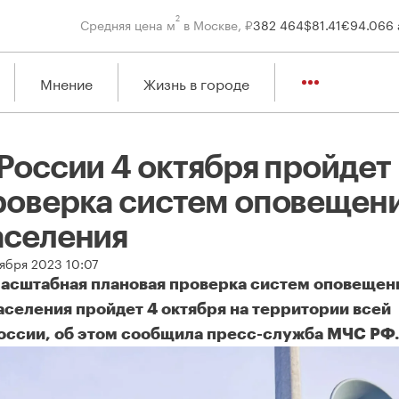
2
Средняя цена м
в Москве, ₽
382 464
$
81.41
€
94.06
6 
Мнение
Жизнь в городе
 России 4 октября пройдет
роверка систем оповещен
аселения
тября 2023 10:07
асштабная плановая проверка систем оповещен
аселения пройдет 4 октября на территории всей
оссии, об этом сообщила пресс-служба МЧС РФ
России 4 октября пройдет проверка систем оповещения насел