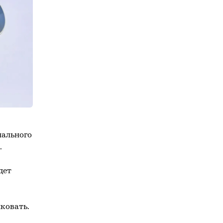
нального
.
дет
ковать.