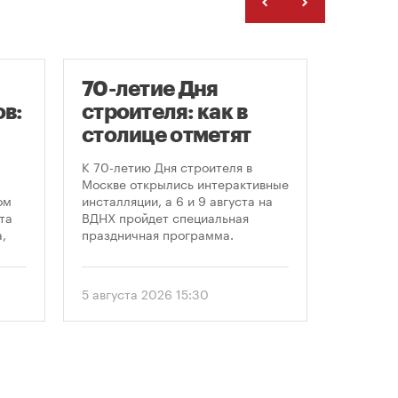
70-летие Дня
Заст
в:
строителя: как в
нача
столице отметят
расп
круглую дату
земе
К 70-летию Дня строителя в
В июле к
профессионального
Москве открылись интерактивные
заключе
ом
инсталляции, а 6 и 9 августа на
договора
праздника
та
ВДНХ пройдет специальная
более че
,
праздничная программа.
сравнен
периодом
ом
50 до 18
еля
статисти
5 августа 2026 15:30
30 июля 
последни
. С
статисти
«ЕРЗ-тре
 и
руководи
девелопе
ии