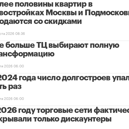
лее половины квартир в
востройках Москвы и Подмосков
одаются со скидками
уста 2026 08:36
е больше ТЦ выбирают полную
ансформацию
ля 2026 06:00
2024 года число долгостроев упал
ть раз
ля 2026 06:00
2026 году торговые сети фактиче
крывали только дискаунтеры