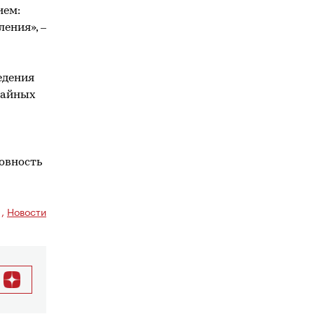
ием:
ения», –
едения
чайных
товность
,
Новости