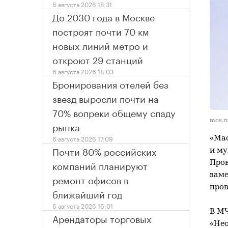
6 августа 2026 18:31
До 2030 года в Москве
построят почти 70 км
новых линий метро и
откроют 29 станций
6 августа 2026 18:03
Бронирования отелей без
звезд выросли почти на
70% вопреки общему спаду
mos.r
рынка
6 августа 2026 17:09
«Мас
Почти 80% российских
и му
компаний планируют
Пров
заме
ремонт офисов в
пров
ближайший год
6 августа 2026 16:01
В МЧ
Арендаторы торговых
«Нео