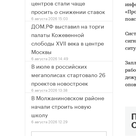
центров стали чаще
инфо
просить о снижении ставок
«Про
6 августа 2026 15:03
пояс
ДОМ.РФ выставил на торги
палаты Кожевенной
Сист
слободы XVII века в центре
сигн
ситу
Москвы
6 августа 2026 14:49
Запл
В июле в российских
рабо
мегаполисах стартовало 26
дежу
проектов новостроек
опов
6 августа 2026 13:38
В Молжаниновском районе
начали строить новую
школу
6 августа 2026 12:29