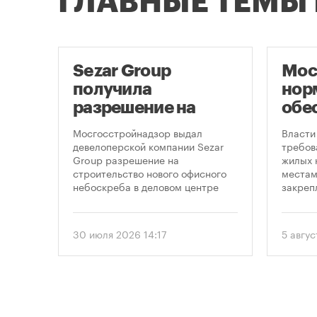
ГЛАВНЫЕ ТЕМЫ
ло
Sezar Group
Мос
ало
получила
нор
разрешение на
обе
строительство
нов
Мосгосстройнадзор выдал
Власти
небоскреба в
пар
пенно
девелоперской компании Sezar
требов
лемных
Group разрешение на
жилых 
«Москва-Сити»
 раз
строительство нового офисного
местам
в
небоскреба в деловом центре
закреп
1
«Москва-Сити». Проект
правит
предусматривает возведение 52-
от 5 ав
строя,
этажного здания высотой 250
вводит
30 июля 2026 14:17
5 авгус
метров.
подход
необхо
парков
торые
площад
ту
устана
период