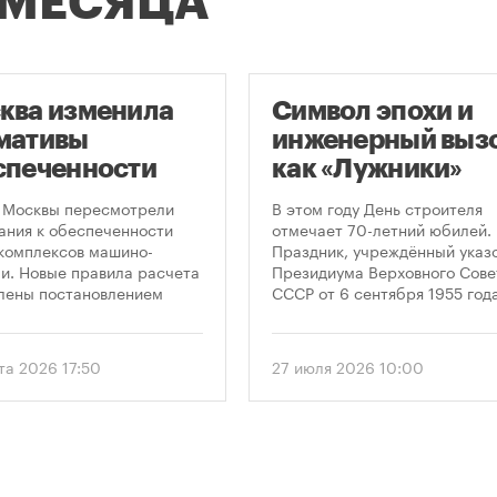
 МЕСЯЦА
ква изменила
Символ эпохи и
мативы
инженерный вызо
спеченности
как «Лужники»
остроек
стали символом
 Москвы пересмотрели
В этом году День строителя
ковками
Дня строителя
ания к обеспеченности
отмечает 70-летний юбилей.
комплексов машино-
Праздник, учреждённый указ
и. Новые правила расчета
Президиума Верховного Сове
лены постановлением
СССР от 6 сентября 1955 года
ельства Москвы № 2118-ПП
впервые отметили 12 августа
густа 2026 года. Документ
1956 года. И главным подарк
 дифференцированный
городу к первому Дню строит
та 2026 17:50
27 июля 2026 10:00
 к определению
стало открытие Большой
димого количества
спортивной арены «Лужники»
ок в зависимости от
тех пор эти две даты —
и квартир и
профессиональный праздник
вливает переходный
легендарный стадион —
 для уже согласованных
неразрывно связаны в истор