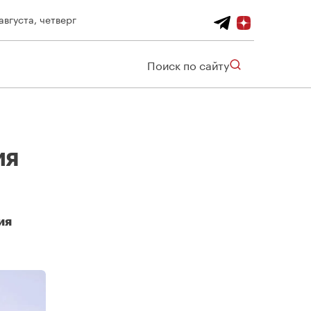
августа, четверг
Поиск по сайту
ия
ия
.
ения