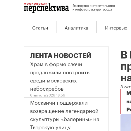
Статьи
Аналитика
Интервью
В
ЛЕНТА НОВОСТЕЙ
Храм в форме свечи
п
предложили построить
н
среди московских
3 ок
небоскребов
М
6 августа 2026 18:56
Москвичи поддержали
н
возвращение легендарной
Р
В 
скульптуры «балерины» на
Тверскую улицу