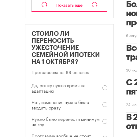
Бо
Показать еще
но
пр
СТОИЛО ЛИ
6 авг
ПЕРЕНОСИТЬ
Вс
УЖЕСТОЧЕНИЕ
СЕМЕЙНОЙ ИПОТЕКИ
тр
НА 1 ОКТЯБРЯ?
30 ию
Проголосовало: 89 человек
С 
Да, рынку нужно время на
адаптацию
пя
Нет, изменения нужно было
24 ию
вводить сразу
В 
Нужно было перенести минимум
на год
от
Программу вообще не стоит