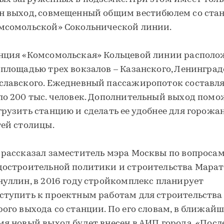
н выход, совмещенный общим вестибюлем со ста
мсомольской» Сокольнической линии.
нция «Комсомольская» Кольцевой линии располо
 площадью трех вокзалов – Казанского, Ленинград
славского. Ежедневный пассажиропоток составл
ло 200 тыс. человек. Дополнительный выход помо
грузить станцию и сделать ее удобнее для горожа
тей столицы.
 рассказал заместитель мэра Москвы по вопроса
достроительной политики и строительства Марат
нуллин, в 2016 году стройкомплекс планирует
ступить к проектным работам для строительства
рого выхода со станции. По его словам, в ближайш
мя новый выход будет внесен в АИП города. «Посл