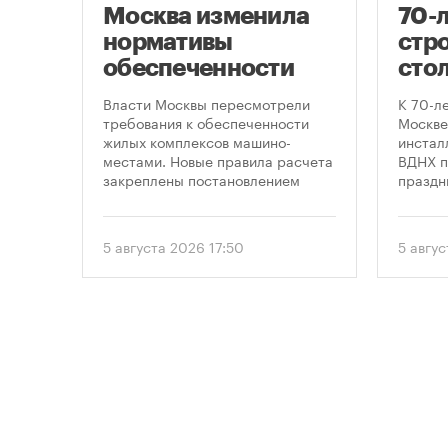
Москва изменила
70-
нормативы
стро
оют
обеспеченности
сто
новостроек
кру
це
Власти Москвы пересмотрели
К 70-л
парковками
про
утах
требования к обеспеченности
Москве
.
жилых комплексов машино-
инсталл
пра
местами. Новые правила расчета
ВДНХ п
закреплены постановлением
праздн
правительства Москвы № 2118-ПП
от 5 августа 2026 года. Документ
вводит дифференцированный
5 августа 2026 17:50
5 авгу
подход к определению
необходимого количества
парковок в зависимости от
площади квартир и
устанавливает переходный
период для уже согласованных
проектов.