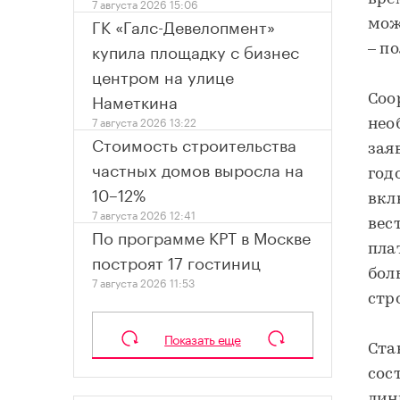
7 августа 2026 15:06
ГК «Галс-Девелопмент»
мож
купила площадку с бизнес
– п
центром на улице
Наметкина
Соо
7 августа 2026 13:22
нео
Стоимость строительства
зая
частных домов выросла на
год
10–12%
вкл
7 августа 2026 12:41
вес
По программе КРТ в Москве
пла
построят 17 гостиниц
бол
7 августа 2026 11:53
стр
Показать еще
Ста
сос
лин