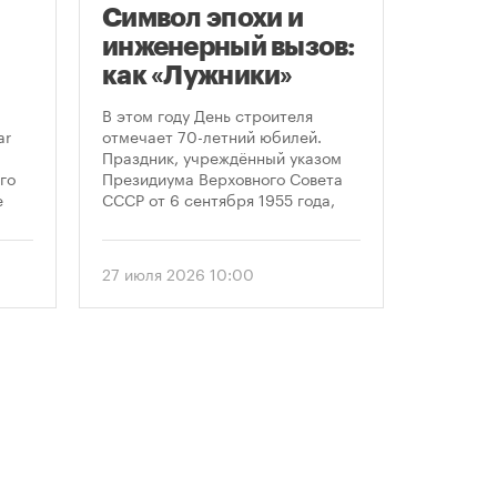
Символ эпохи и
Моск
инженерный вызов:
подд
как «Лужники»
возв
стали символом
леге
В этом году День строителя
Большин
Дня строителя
скул
ar
отмечает 70-летний юбилей.
высказал
Праздник, учреждённый указом
историч
«бал
го
Президиума Верховного Совета
девушки,
Твер
е
СССР от 6 сентября 1955 года,
украшал
впервые отметили 12 августа
Тверской
 52-
1956 года. И главным подарком
голосова
городу к первому Дню строителя
«Активн
27 июля 2026 10:00
6 август
стало открытие Большой
поддерж
спортивной арены «Лужники». С
сообщил
тех пор эти две даты —
профессиональный праздник и
легендарный стадион —
неразрывно связаны в истории
столицы.