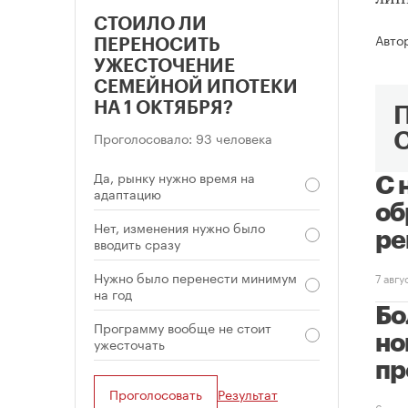
СТОИЛО ЛИ
Авто
ПЕРЕНОСИТЬ
УЖЕСТОЧЕНИЕ
СЕМЕЙНОЙ ИПОТЕКИ
НА 1 ОКТЯБРЯ?
Проголосовало: 93 человека
Да, рынку нужно время на
С 
адаптацию
об
Нет, изменения нужно было
ре
вводить сразу
Нужно было перенести минимум
7 авг
на год
Бо
Программу вообще не стоит
но
ужесточать
пр
Проголосовать
Результат
6 авг