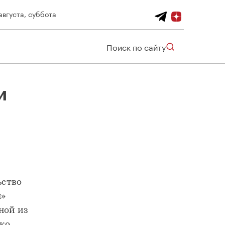
августа, суббота
Поиск по сайту
и
ьство
я»
ной из
ько