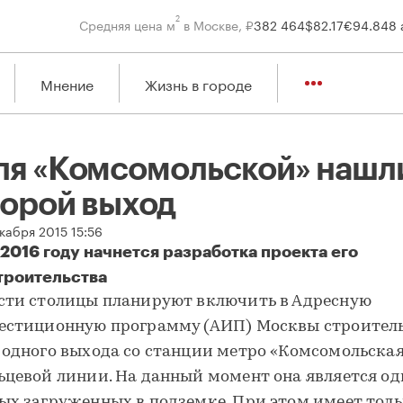
2
Средняя цена м
в Москве, ₽
382 464
$
82.17
€
94.84
8 
Мнение
Жизнь в городе
ля «Комсомольской» нашл
торой выход
кабря 2015 15:56
 2016 году начнется разработка проекта его
троительства
ля «Комсомольской» нашли второй выход
сти столицы планируют включить в Адресную
естиционную программу (АИП) Москвы строител
 одного выхода со станции метро «Комсомольска
ьцевой линии. На данный момент она является од
ых загруженных в подземке. При этом имеет тол