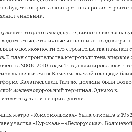
но будет говорить о конкретных сроках строител
ояснил чиновник.
ружение второго выхода уже давно является нас
бходимостью, столичные чиновники неоднократн
вляли о возможности его строительства начиная с
ов. В план строительства метрополитена впервые 
ючен на 2008–2010 годы. Тогда планировалось, что
тибюль появится на Комсомольской площади бли
тформе Каланчевская. Там же должны были возве
ьшой железнодорожный терминал. Однако к
оительству так и не приступили.
нция метро «Комсомольская» была открыта в 1952
таве участка «Курская» – «Белорусская» Кольцево
ии.