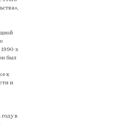
ьства»,
ущной
о
 1990-х
он был
же к
сти и
 году в
й