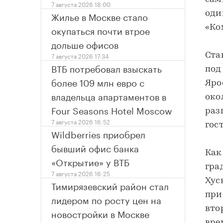
7 августа 2026 18:00
Жилье в Москве стало
оди
окупаться почти втрое
«Ко
дольше офисов
7 августа 2026 17:34
Ста
ВТБ потребовал взыскать
под
более 109 млн евро с
Яро
владельца апартаментов в
око
Four Seasons Hotel Moscow
раз
7 августа 2026 16:52
гос
Wildberries приобрел
бывший офис банка
Как
«Открытие» у ВТБ
гра
7 августа 2026 16:25
Хус
Тимирязевский район стал
при
лидером по росту цен на
вто
новостройки в Москве
вре