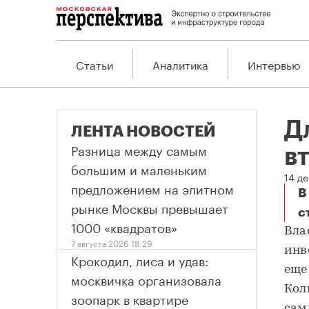
Статьи
Аналитика
Интервью
Д
ЛЕНТА НОВОСТЕЙ
Разница между самым
в
большим и маленьким
14 де
предложением на элитном
В
рынке Москвы превышает
с
Д
1000 «квадратов»
Вла
7 августа 2026 18:29
инв
Крокодил, лиса и удав:
еще
москвичка организовала
Кол
зоопарк в квартире
сам