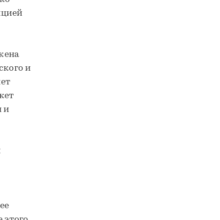
нцией
жена
ского и
яет
жет
н и
м
ее
е этого