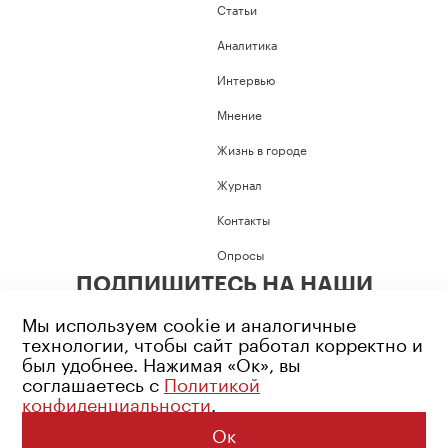
Статьи
Аналитика
Интервью
Мнение
Жизнь в городе
Журнал
Контакты
Опросы
ПОДПИШИТЕСЬ НА НАШИ
СОЦИАЛЬНЫЕ СЕТИ
Мы используем cookie и аналогичные
технологии, чтобы сайт работал корректно и
был удобнее. Нажимая «Ок», вы
соглашаетесь с
Политикой
конфиденциальности
.
Возрастное ограничение: 16+
Политика конфиденциальности
Ок
© 2026 Все права защищены