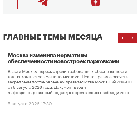
ГЛАВНЫЕ ТЕМЫ МЕСЯЦА
Москва изменила нормативы
обеспеченности новостроек парковками
Власти Москвы пересмотрели требования к обеспеченности
жилых комплексов машино-местами. Новые правила расчета
закреплены постановлением правительства Москвы № 2118-ПП
от 5 августа 2026 года. Документ вводит
дифференцированный подход к определению необходимого
количества парковок в зависимости от площади квартир и
устанавливает переходный период для уже согласованных
5 августа 2026 17:50
проектов.