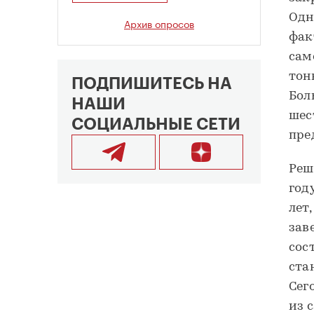
Одн
Архив опросов
фак
сам
тон
ПОДПИШИТЕСЬ НА
Бол
НАШИ
шес
СОЦИАЛЬНЫЕ СЕТИ
пре
Реш
год
лет
зав
сос
ста
Сег
из 