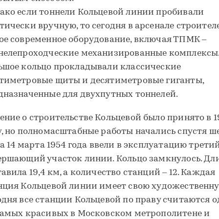
ако если тоннели Кольцевой линии пробивали
тически вручную, то сегодня в арсенале строител
ое современное оборудование, включая ТПМК –
нелепроходческие механизированные комплексы
ьшое кольцо прокладывали классические
тиметровые щиты и десятиметровые гиганты,
дназначенные для двухпутных тоннелей.
ение о строительстве Кольцевой было принято в 1
у, но полномасштабные работы начались спустя ш
, а 14 марта 1954 года ввели в эксплуатацию третий
ершающий участок линии. Кольцо замкнулось. Дли
тавила 19,4 км, а количество станций – 12. Каждая
нция Кольцевой линии имеет свою художественну
одня все станции Кольцевой по праву считаются 
самых красивых в Московском метрополитене и