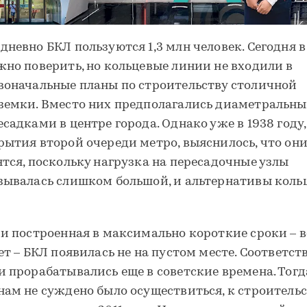
дневно БКЛ пользуются 1,3 млн человек. Сегодня в
жно поверить, но кольцевые линии не входили в
воначальные планы по строительству столичной
земки. Вместо них предполагались диаметральны
есадками в центре города. Однако уже в 1938 году,
рытия второй очереди метро, выяснилось, что они
ятся, поскольку нагрузка на пересадочные узлы
зывалась слишком большой, и альтернативы коль
 и построенная в максимально короткие сроки – в
лет – БКЛ появилась не на пустом месте. Соответс
и прорабатывались еще в советские времена. Тогд
нам не суждено было осуществиться, к строитель