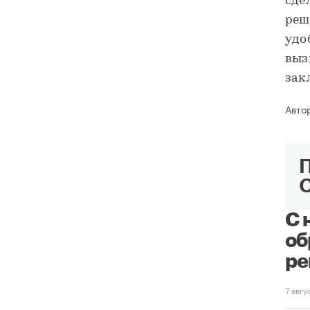
сде
реш
удо
выз
зак
Авто
С 
об
ре
7 авг