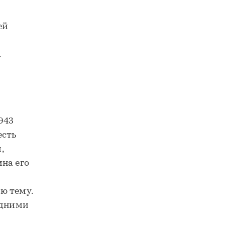
ей
.
943
есть
,
на его
ю тему.
одними