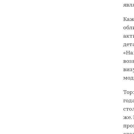
явл
Каж
обл
акт
дет
«На
воз
виз
мод
Тор
год
сто
же.
про