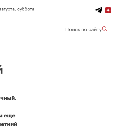
августа, суббота
Поиск по сайту
й
ачный.
и еще
-летний