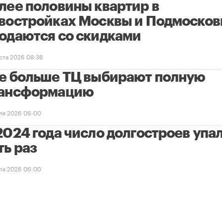
лее половины квартир в
востройках Москвы и Подмосков
одаются со скидками
уста 2026 08:36
е больше ТЦ выбирают полную
ансформацию
ля 2026 06:00
2024 года число долгостроев упал
ть раз
ля 2026 06:00