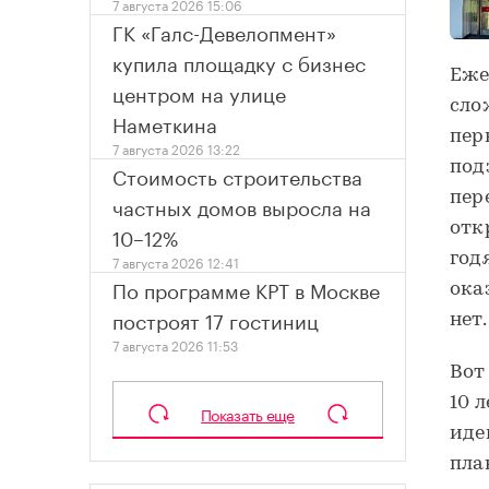
7 августа 2026 15:06
ГК «Галс-Девелопмент»
купила площадку с бизнес
Еже
центром на улице
сло
Наметкина
пер
7 августа 2026 13:22
под
Стоимость строительства
пер
частных домов выросла на
отк
10–12%
год
7 августа 2026 12:41
По программе КРТ в Москве
ока
построят 17 гостиниц
нет.
7 августа 2026 11:53
Вот
10 
Показать еще
иде
пла