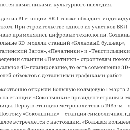
яются памятниками культурного наследия.
дая из 31 станции БКЛ также обладает индивид
иком. При строительстве одного из участков БКЛ
ивно применялись цифровые технологии. Создан
альные 3D-модели станций «Кленовый бульвар»,
гатинский Затон», «Печатники» и «Текстильщики
ведении станции «Печатники» строителям помог
уальное 4D-планирование, то есть совмещение 3D
елей объектов с детальными графиками работ.
жественно открыли Большую кольцевую 1 марта 2
а на станции «Сокольники» президент страны и м
лицы. Первую станцию метрополитена в 1935-м – 
 Поэтому «Сокольники» – станция символичная, г
шлое встречается с настоящим. «Большая кольцев