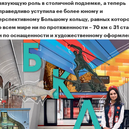
вязующую роль в столичной подземке, а теперь
праведливо уступила ее более юному и
ерспективному Большому кольцу, равных котор
о всем мире ни по протяженности – 70 км с 31 ст
и по оснащенности и художественному оформле
льшая кольцевая – самая популярная линия столичной подзем