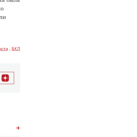
ча была
ло
или
ости
,
БКЛ