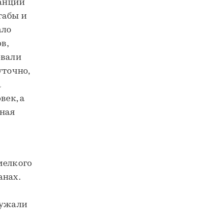
танции
табы и
ало
в,
овали
уточно,
а
век, а
ная
мелкого
анах.
ружали