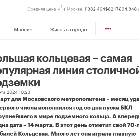
2
Средняя цена м
в Москве, ₽
382 464
$
82.17
€
94.84
8 
Мнение
Жизнь в городе
ольшая кольцевая – самая
опулярная линия столично
одземки
рта 2024 10:23
арт для Московского метрополитена – месяц уд
ервого числа исполнился год со дня пуска БКЛ –
рупнейшего в мире подземного кольца. А вперед
дна дата – 14 марта. В этот день отметит свой 70
билей Кольцевая. Много лет она играла главную