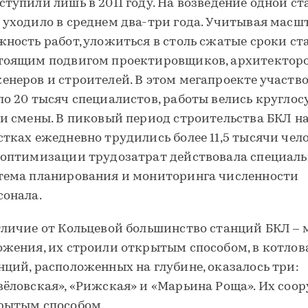
ступили лишь в 2011 году. На возведение одной с
 уходило в среднем два-три года. Учитывая масш
жность работ, уложиться в столь сжатые сроки ст
тоящим подвигом проектировщиков, архитекторо
енеров и строителей. В этом мегапроекте участв
ло 20 тысяч специалистов, работы велись круглос
ри смены. В пиковый период строительства БКЛ н
стках ежедневно трудились более 11,5 тысячи чело
 оптимизации трудозатрат действовала специаль
тема планирования и мониторинга численности
сонала.
тличие от Кольцевой большинство станций БКЛ – 
ожения, их строили открытым способом, в котлов
нций, расположенных на глубине, оказалось три:
вёловская», «Рижская» и «Марьина Роща». Их соо
рытым способом.