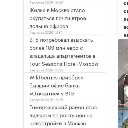
7 августа 2026 18:00
с
Жилье в Москве стало
с
окупаться почти втрое
п
дольше офисов
в
7 августа 2026 17:34
н
Бо
ВТБ потребовал взыскать
более 109 млн евро с
владельца апартаментов в
Four Seasons Hotel Moscow
7 августа 2026 16:52
Wildberries приобрел
бывший офис банка
«Открытие» у ВТБ
7 августа 2026 16:25
Тимирязевский район стал
лидером по росту цен на
новостройки в Москве