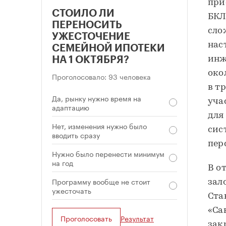
при
СТОИЛО ЛИ
БКЛ
ПЕРЕНОСИТЬ
сло
УЖЕСТОЧЕНИЕ
нас
СЕМЕЙНОЙ ИПОТЕКИ
инж
НА 1 ОКТЯБРЯ?
око
Проголосовало: 93 человека
в т
Да, рынку нужно время на
уча
адаптацию
для
Нет, изменения нужно было
сис
вводить сразу
пер
Нужно было перенести минимум
на год
В о
Программу вообще не стоит
зал
ужесточать
Ста
«Са
Проголосовать
Результат
зак