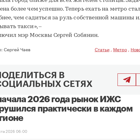
лала город ближе для всех жителей столицы. Зада
ена более чем успешно. Теперь ехать на метро ста
бнее, чем садиться за руль собственной машины 
ывать такси», –
лючил мэр Москвы Сергей Собянин.
р:
Сергей Чаев
Статьи
,
Метро
,
Нов
ПОДЕЛИТЬСЯ В
СОЦИАЛЬНЫХ СЕТЯХ
начала 2026 года рынок ИЖС
рушился практически в каждом
гионе
уста 2026 06:00