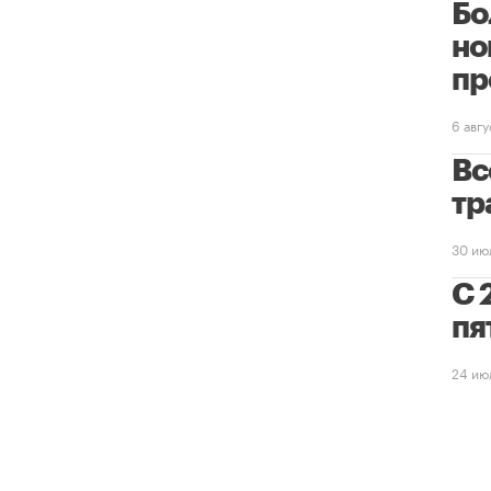
Бо
но
пр
6 авг
Вс
тр
30 ию
С 
пя
24 ию