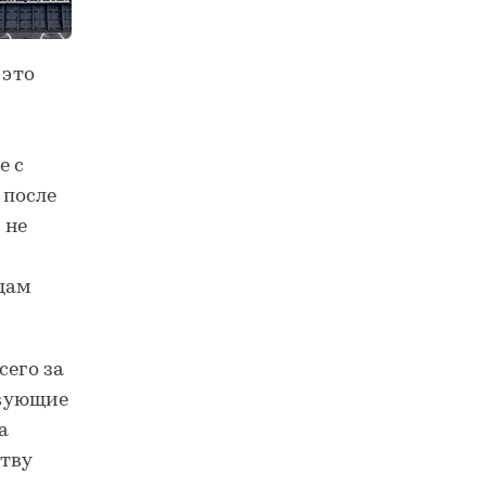
 это
е с
 после
 не
цам
сего за
твующие
а
ству