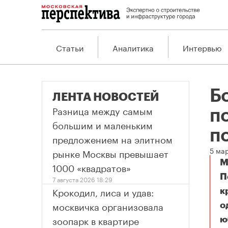
Статьи
Аналитика
Интервью
Б
ЛЕНТА НОВОСТЕЙ
Разница между самым
п
большим и маленьким
п
предложением на элитном
5 ма
рынке Москвы превышает
М
1000 «квадратов»
П
7 августа 2026 18:29
Крокодил, лиса и удав:
к
москвичка организовала
о
зоопарк в квартире
ю