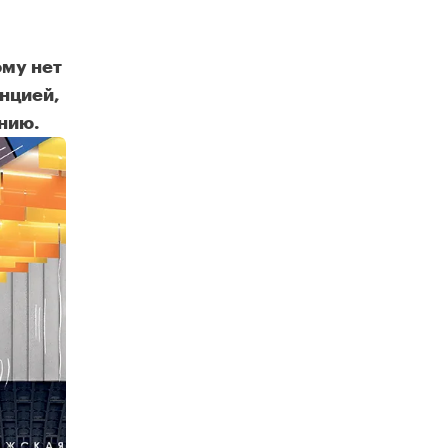
ому нет
анцией,
нию.
ки