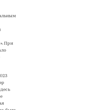
уальным
ы
». При
ало
-
023
эр
здесь
де
ая