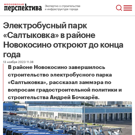
Электробусный парк
«Салтыковка» в районе
Новокосино откроют до конца
года
13 ноября 2023 11:38
В районе Новокосино завершилось
строительство электробусного парка
«Салтыковка», рассказал заммэра по
вопросам градостроительной политики и
Электробусный парк «Салтыковка» в районе Новокосино откроют до конца года
строительства Андрей Бочкарёв.