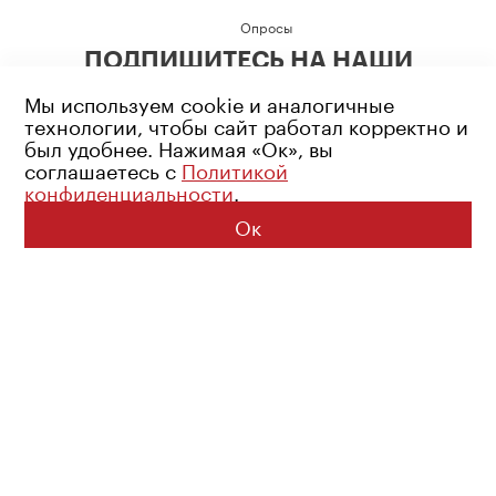
Опросы
ПОДПИШИТЕСЬ НА НАШИ
СОЦИАЛЬНЫЕ СЕТИ
Мы используем cookie и аналогичные
технологии, чтобы сайт работал корректно и
был удобнее. Нажимая «Ок», вы
соглашаетесь с
Политикой
конфиденциальности
.
Возрастное ограничение: 16+
Политика конфиденциальности
Ок
© 2026 Все права защищены