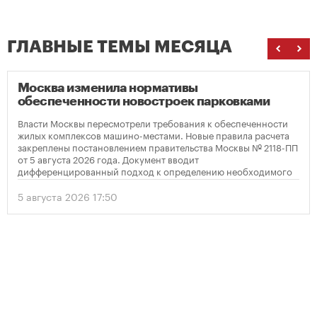
ГЛАВНЫЕ ТЕМЫ МЕСЯЦА
Москва изменила нормативы
обеспеченности новостроек парковками
Власти Москвы пересмотрели требования к обеспеченности
жилых комплексов машино-местами. Новые правила расчета
закреплены постановлением правительства Москвы № 2118-ПП
от 5 августа 2026 года. Документ вводит
дифференцированный подход к определению необходимого
количества парковок в зависимости от площади квартир и
устанавливает переходный период для уже согласованных
5 августа 2026 17:50
проектов.