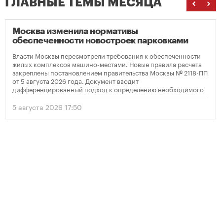
ГЛАВНЫЕ ТЕМЫ МЕСЯЦА
Москва изменила нормативы
обеспеченности новостроек парковками
Власти Москвы пересмотрели требования к обеспеченности
жилых комплексов машино-местами. Новые правила расчета
закреплены постановлением правительства Москвы № 2118-ПП
от 5 августа 2026 года. Документ вводит
дифференцированный подход к определению необходимого
количества парковок в зависимости от площади квартир и
устанавливает переходный период для уже согласованных
5 августа 2026 17:50
проектов.