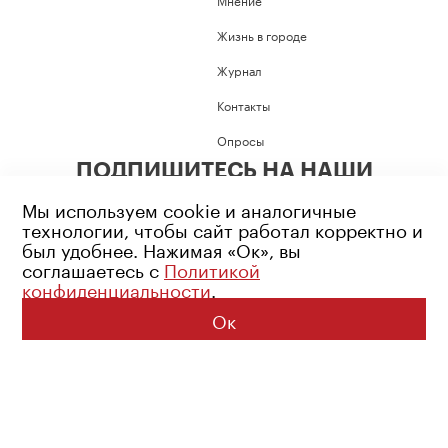
Жизнь в городе
Журнал
Контакты
Опросы
ПОДПИШИТЕСЬ НА НАШИ
СОЦИАЛЬНЫЕ СЕТИ
Мы используем cookie и аналогичные
технологии, чтобы сайт работал корректно и
был удобнее. Нажимая «Ок», вы
соглашаетесь с
Политикой
конфиденциальности
.
Возрастное ограничение: 16+
Политика конфиденциальности
Ок
© 2026 Все права защищены