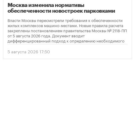
Москва изменила нормативы
обеспеченности новостроек парковками
Власти Москвы пересмотрели требования к обеспеченности
жилых комплексов машино-местами. Новые правила расчета
закреплены постановлением правительства Москвы № 2118-ПП
от 5 августа 2026 года. Документ вводит
дифференцированный подход к определению необходимого
количества парковок в зависимости от площади квартир и
устанавливает переходный период для уже согласованных
5 августа 2026 17:50
проектов.