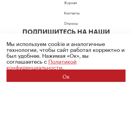
Журнал
Контакты
Опросы
ПОДПИШИТЕСЬ НА НАШИ
СОЦИАЛЬНЫЕ СЕТИ
Мы используем cookie и аналогичные
технологии, чтобы сайт работал корректно и
был удобнее. Нажимая «Ок», вы
соглашаетесь с
Политикой
конфиденциальности
.
Возрастное ограничение: 16+
Политика конфиденциальности
Ок
© 2026 Все права защищены