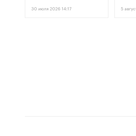
, что
этажного здания высотой 250
вводит
30 июля 2026 14:17
5 авгус
метров.
подход
ого
необхо
рынку
парков
прос
площад
данные
устана
 и
период
проект