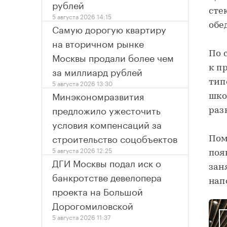
рублей
сте
5 августа 2026 14:15
обе
Самую дорогую квартиру
на вторичном рынке
По 
Москвы продали более чем
к п
за миллиард рублей
тип
5 августа 2026 13:30
Минэкономразвития
шко
предложило ужесточить
раз
условия компенсаций за
строительство соцобъектов
Пом
5 августа 2026 12:25
поя
ДГИ Москвы подал иск о
зан
банкротстве девелопера
нап
проекта на Большой
Дорогомиловской
5 августа 2026 11:37