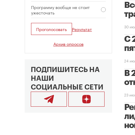
Вс
Программу вообще не стоит
ужесточать
тр
30 ию
Проголосовать
Результат
С 
Архив опросов
пя
24 ию
ПОДПИШИТЕСЬ НА
В 
НАШИ
от
СОЦИАЛЬНЫЕ СЕТИ
23 ию
Ре
ли
но