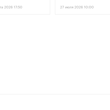
 дифференцированный
городу к первому Дню строит
та 2026 17:50
27 июля 2026 10:00
 к определению
стало открытие Большой
димого количества
спортивной арены «Лужники»
ок в зависимости от
тех пор эти две даты —
и квартир и
профессиональный праздник
вливает переходный
легендарный стадион —
 для уже согласованных
неразрывно связаны в истор
ов.
столицы.