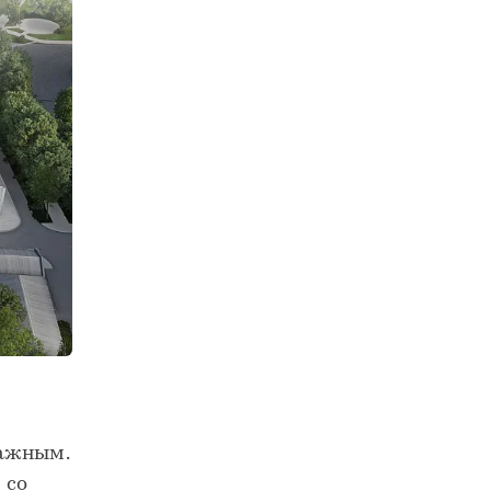
тажным.
 со