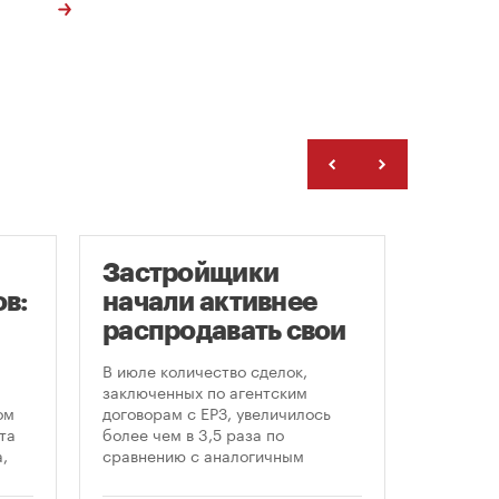
Застройщики
Рейт
в:
начали активнее
Моск
распродавать свои
цен 
земельные участки
ново
В июле количество сделок,
Самая б
«све
заключенных по агентским
стоимос
ом
договорам с ЕРЗ, увеличилось
и втори
та
более чем в 3,5 раза по
наблюда
,
сравнению с аналогичным
Давыдков
периодом прошлого года — с 48-
пресс за
ом
50 до 182. Активный рост, по
Недвижи