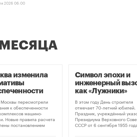
ля 2026 06:00
 МЕСЯЦА
ква изменила
Символ эпохи и
мативы
инженерный вызо
спеченности
как «Лужники»
остроек
стали символом
 Москвы пересмотрели
В этом году День строителя
ковками
Дня строителя
ания к обеспеченности
отмечает 70-летний юбилей.
комплексов машино-
Праздник, учреждённый указ
и. Новые правила расчета
Президиума Верховного Сове
лены постановлением
СССР от 6 сентября 1955 года
ельства Москвы № 2118-ПП
впервые отметили 12 августа
густа 2026 года. Документ
1956 года. И главным подарк