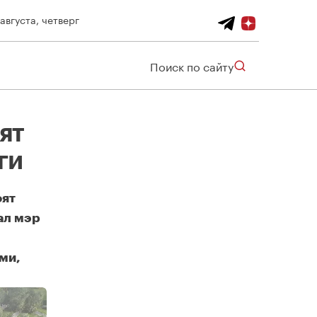
 августа, четверг
Поиск по сайту
ят
ги
оят
ал мэр
ми,