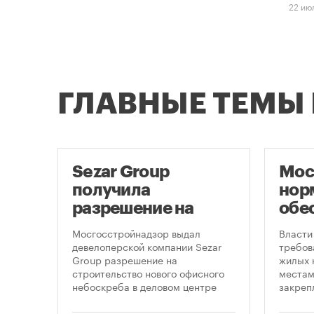
22 ию
ГЛАВНЫЕ ТЕМЫ
е
Sezar Group
Мос
получила
нор
разрешение на
обе
ти
строительство
нов
 на
Мосгосстройнадзор выдал
Власти
небоскреба в
пар
рядом
девелоперской компании Sezar
требов
-
Group разрешение на
жилых 
«Москва-Сити»
строительство нового офисного
местам
ение
небоскреба в деловом центре
закреп
«Москва-Сити». Проект
правит
 года
предусматривает возведение 52-
от 5 ав