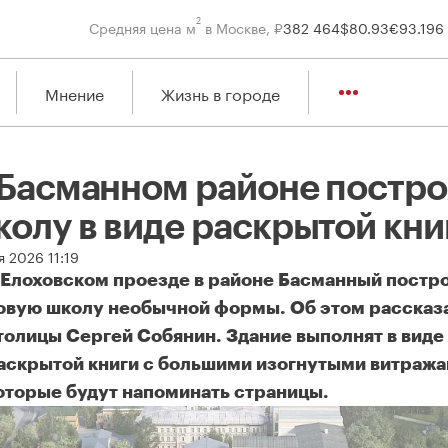
2
Средняя цена м
в Москве, ₽
382 464
$
80.93
€
93.19
6
Мнение
Жизнь в городе
 Басманном районе постро
колу в виде раскрытой кни
я 2026 11:19
 Елоховском проезде в районе Басманный постр
овую школу необычной формы. Об этом рассказ
толицы Сергей Собянин. Здание выполнят в виде
аскрытой книги с большими изогнутыми витража
оторые будут напоминать страницы.
Басманном районе построят школу в виде раскрытой книги