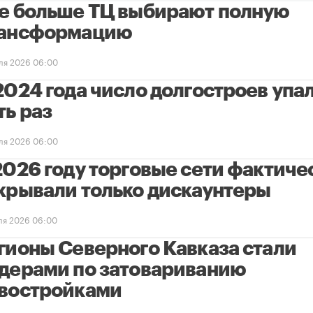
е больше ТЦ выбирают полную
ансформацию
ля 2026 06:00
2024 года число долгостроев упал
ть раз
ля 2026 06:00
2026 году торговые сети фактиче
крывали только дискаунтеры
ля 2026 06:00
гионы Северного Кавказа стали
дерами по затовариванию
востройками