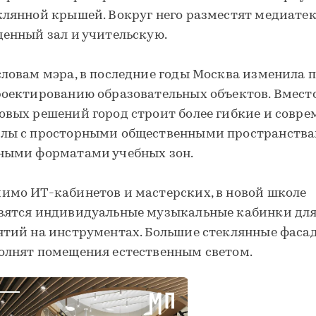
клянной крышей. Вокруг него разместят медиатек
денный зал и учительскую.
словам мэра, в последние годы Москва изменила 
роектированию образовательных объектов. Вмест
овых решений город строит более гибкие и совр
лы с просторными общественными пространства
ными форматами учебных зон.
имо ИТ-кабинетов и мастерских, в новой школе
вятся индивидуальные музыкальные кабинки дл
ятий на инструментах. Большие стеклянные фаса
олнят помещения естественным светом.