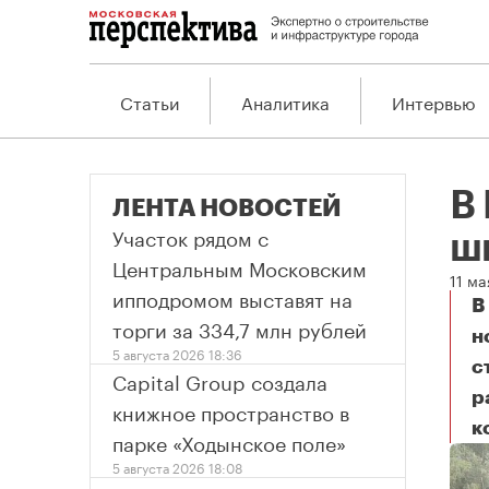
Статьи
Аналитика
Интервью
В
ЛЕНТА НОВОСТЕЙ
Участок рядом с
ш
Центральным Московским
11 ма
ипподромом выставят на
В
торги за 334,7 млн рублей
н
5 августа 2026 18:36
с
Capital Group создала
р
книжное пространство в
к
В 
парке «Ходынское поле»
5 августа 2026 18:08