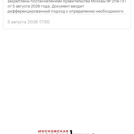
закреплены постановлением правительства Москвы № 2118-ПП
от 5 августа 2026 года. Документ вводит
дифференцированный подход к определению необходимого
количества парковок в зависимости от площади квартир и
устанавливает переходный период для уже согласованных
5 августа 2026 17:50
проектов.