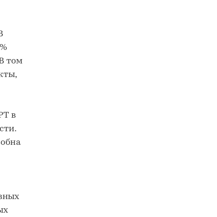
В
3%
В том
кты,
РТ в
сти.
собна
авных
ых