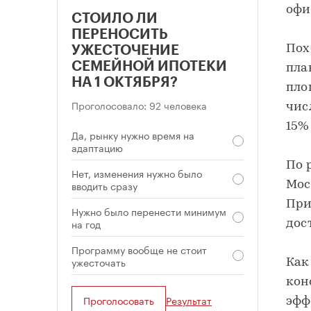
офи
СТОИЛО ЛИ
ПЕРЕНОСИТЬ
Пох
УЖЕСТОЧЕНИЕ
СЕМЕЙНОЙ ИПОТЕКИ
пла
НА 1 ОКТЯБРЯ?
пло
Проголосовало: 92 человека
чис
15%
Да, рынку нужно время на
адаптацию
По 
Нет, изменения нужно было
вводить сразу
Мос
При
Нужно было перенести минимум
на год
дос
Программу вообще не стоит
ужесточать
Как
кон
Проголосовать
Результат
эфф