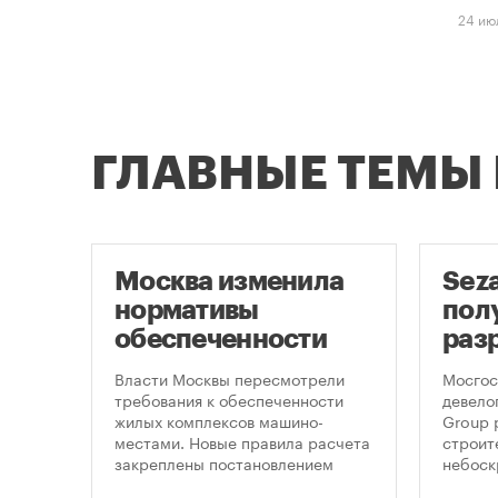
24 ию
ГЛАВНЫЕ ТЕМЫ
Москва изменила
Sez
скве
нормативы
пол
обеспеченности
раз
фе
новостроек
стр
,
Власти Москвы пересмотрели
Мосгос
 по
парковками
неб
требования к обеспеченности
девело
жилых комплексов машино-
Group 
«Мо
на,
местами. Новые правила расчета
строит
закреплены постановлением
небоск
ечку
правительства Москвы № 2118-ПП
«Москв