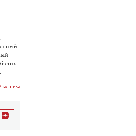
а
ценный
рый
абочих
.
Аналитика