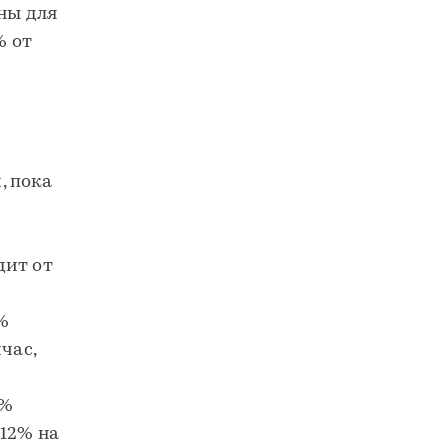
ны для
% от
, пока
дит от
%
час,
8%
12% на