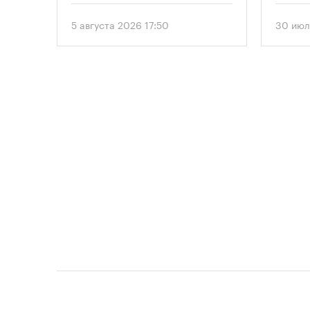
омощи
от 5 августа 2026 года. Документ
предус
вводит дифференцированный
этажно
5 августа 2026 17:50
30 июл
подход к определению
метров
необходимого количества
парковок в зависимости от
площади квартир и
устанавливает переходный
период для уже согласованных
проектов.