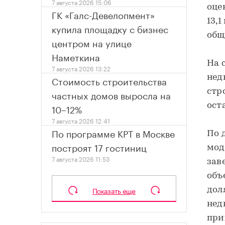
7 августа 2026 15:06
оце
ГК «Галс-Девелопмент»
13,
купила площадку с бизнес
общ
центром на улице
Наметкина
На 
7 августа 2026 13:22
нед
Стоимость строительства
стр
частных домов выросла на
ост
10–12%
7 августа 2026 12:41
По программе КРТ в Москве
По 
построят 17 гостиниц
мод
7 августа 2026 11:53
зав
объ
Показать еще
дол
нед
при