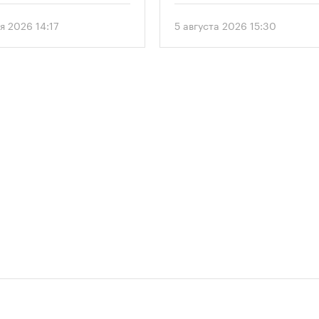
матривает возведение 52-
го здания высотой 250
я 2026 14:17
5 августа 2026 15:30
.