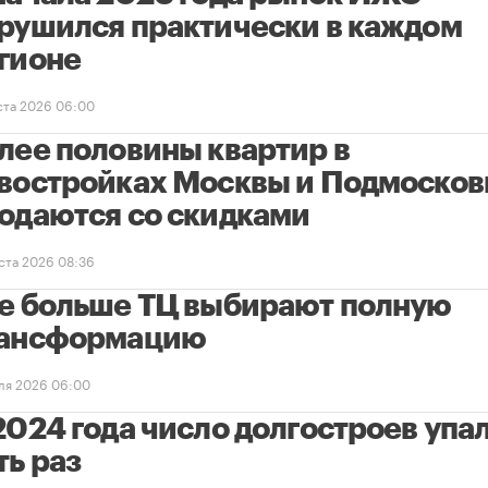
рушился практически в каждом
гионе
уста 2026 06:00
лее половины квартир в
востройках Москвы и Подмосков
одаются со скидками
уста 2026 08:36
е больше ТЦ выбирают полную
ансформацию
ля 2026 06:00
2024 года число долгостроев упал
ть раз