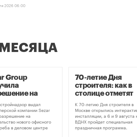
ля 2026 06:00
 МЕСЯЦА
ar Group
70-летие Дня
учила
строителя: как в
решение на
столице отметят
оительство
круглую дату
стройнадзор выдал
К 70-летию Дня строителя в
оскреба в
профессиональн
перской компании Sezar
Москве открылись интеракти
разрешение на
инсталляции, а 6 и 9 августа 
сква-Сити»
праздника
ельство нового офисного
ВДНХ пройдет специальная
реба в деловом центре
праздничная программа.
а-Сити». Проект