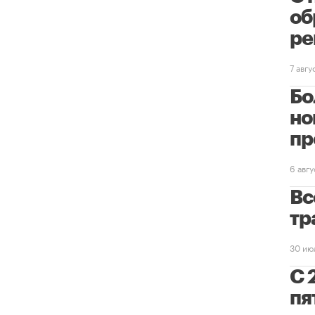
об
ре
7 авг
Бо
но
пр
6 авг
Вс
тр
30 ию
С 
пя