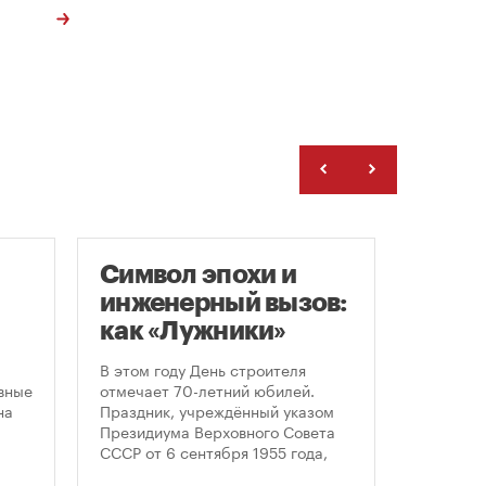
Символ эпохи и
Моск
инженерный вызов:
подд
как «Лужники»
возв
стали символом
леге
В этом году День строителя
Большин
ого
Дня строителя
скул
вные
отмечает 70-летний юбилей.
высказал
на
Праздник, учреждённый указом
историч
«бал
Президиума Верховного Совета
девушки,
Твер
СССР от 6 сентября 1955 года,
украшал
впервые отметили 12 августа
Тверской