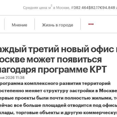
2
Средняя цена м
в Москве, ₽
382 464
$
82.17
€
94.84
8 
Мнение
Жизнь в городе
аждый третий новый офис 
оскве может появиться
лагодаря программе КРТ
юня 2026 11:38
рограмма комплексного развития территорий
остепенно меняет структуру застройки в Москве
ервые проекты были почти полностью жилыми, т
ейчас все больше площадей отводится под офис
клады, торговые объекты и другую коммерческ