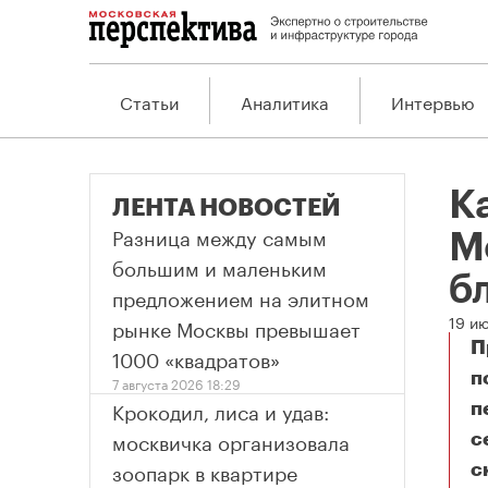
Статьи
Аналитика
Интервью
К
ЛЕНТА НОВОСТЕЙ
Разница между самым
М
большим и маленьким
б
предложением на элитном
19 и
рынке Москвы превышает
П
1000 «квадратов»
п
7 августа 2026 18:29
Крокодил, лиса и удав:
п
москвичка организовала
с
зоопарк в квартире
с