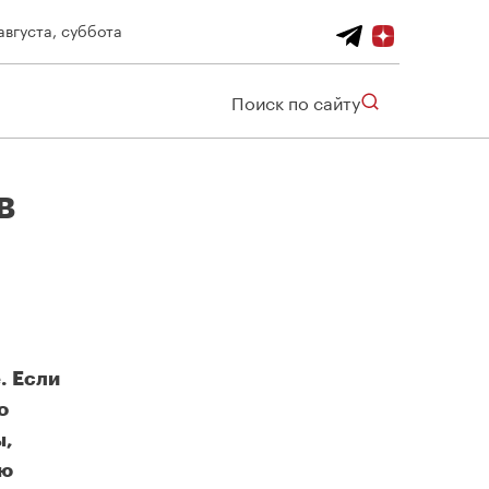
августа, суббота
Поиск по сайту
в
. Если
о
ы,
ую