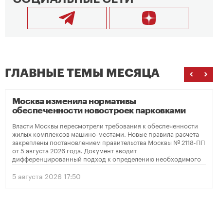
ГЛАВНЫЕ ТЕМЫ МЕСЯЦА
Москва изменила нормативы
обеспеченности новостроек парковками
Власти Москвы пересмотрели требования к обеспеченности
жилых комплексов машино-местами. Новые правила расчета
закреплены постановлением правительства Москвы № 2118-ПП
от 5 августа 2026 года. Документ вводит
дифференцированный подход к определению необходимого
количества парковок в зависимости от площади квартир и
устанавливает переходный период для уже согласованных
5 августа 2026 17:50
проектов.