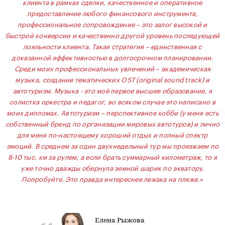
клиента в рамках сделки, качественное и оперативное
предоставление любого финансового инструмента,
профессиональное сопровождение – это залог высокой и
быстрой конверсии и качественно другой уровень последующей
лояльности клиента. Такая стратегия – единственная с
доказанной эффективностью в долгосрочном планировании.
Среди моих профессиональных увлечений – академическая
музыка, создание тематических OST (original sound track) и
автотуризм. Музыка - это моё первое высшее образование, я
солистка оркестра и педагог, во всяком случае это написано в
моих дипломах. Автотуризм – перспективное хобби (у меня есть
собственный бренд по организации мировых автотуров) и лично
для меня по-настоящему хороший отдых и полный спектр
эмоций. В среднем за один двухнедельный тур мы проезжаем по
8-10 тыс. км за рулем, а если брать суммарный километраж, то я
уже точно дважды обернула земной шарик по экватору.
Попробуйте. Это правда интереснее лежака на пляже.»
Елена Рыжова