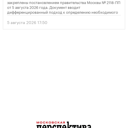
закреплены постановлением правительства Москвы № 2118-ПП
от 5 августа 2026 года. Документ вводит
дифференцированный подход к определению необходимого
количества парковок в зависимости от площади квартир и
устанавливает переходный период для уже согласованных
5 августа 2026 17:50
проектов.