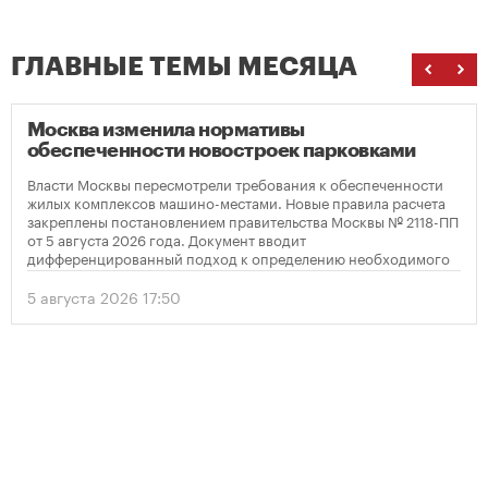
ГЛАВНЫЕ ТЕМЫ МЕСЯЦА
Москва изменила нормативы
обеспеченности новостроек парковками
Власти Москвы пересмотрели требования к обеспеченности
жилых комплексов машино-местами. Новые правила расчета
закреплены постановлением правительства Москвы № 2118-ПП
от 5 августа 2026 года. Документ вводит
дифференцированный подход к определению необходимого
количества парковок в зависимости от площади квартир и
устанавливает переходный период для уже согласованных
5 августа 2026 17:50
проектов.