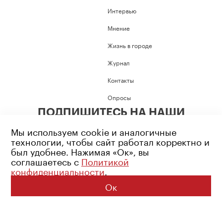
Интервью
Мнение
Жизнь в городе
Журнал
Контакты
Опросы
ПОДПИШИТЕСЬ НА НАШИ
СОЦИАЛЬНЫЕ СЕТИ
Мы используем cookie и аналогичные
технологии, чтобы сайт работал корректно и
был удобнее. Нажимая «Ок», вы
соглашаетесь с
Политикой
конфиденциальности
.
Возрастное ограничение: 16+
Политика конфиденциальности
Ок
© 2026 Все права защищены