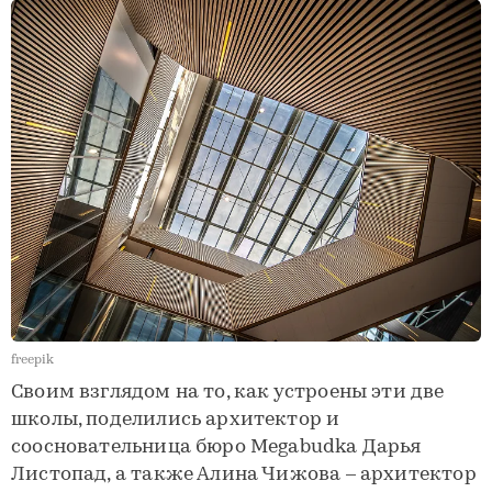
freepik
Своим взглядом на то, как устроены эти две
школы, поделились архитектор и
соосновательница бюро Megabudka Дарья
Листопад, а также Алина Чижова – архитектор