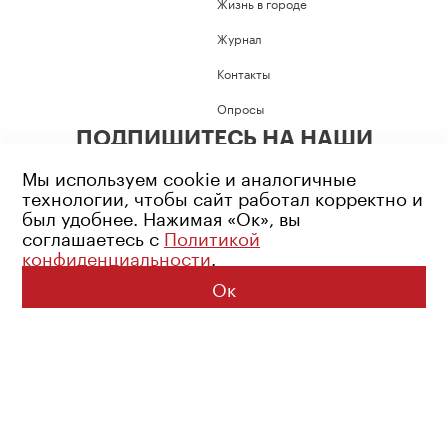
Жизнь в городе
Журнал
Контакты
Опросы
ПОДПИШИТЕСЬ НА НАШИ
СОЦИАЛЬНЫЕ СЕТИ
Мы используем cookie и аналогичные
технологии, чтобы сайт работал корректно и
был удобнее. Нажимая «Ок», вы
соглашаетесь с
Политикой
конфиденциальности
.
Возрастное ограничение: 16+
Политика конфиденциальности
Ок
© 2026 Все права защищены