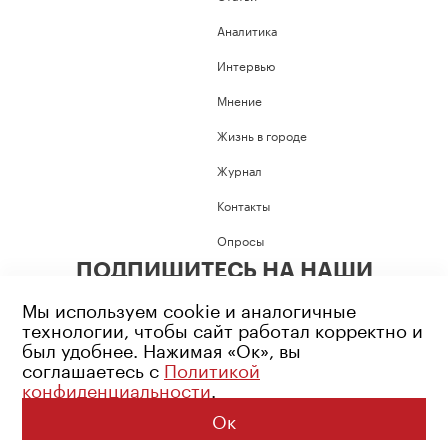
Аналитика
Интервью
Мнение
Жизнь в городе
Журнал
Контакты
Опросы
ПОДПИШИТЕСЬ НА НАШИ
СОЦИАЛЬНЫЕ СЕТИ
Мы используем cookie и аналогичные
технологии, чтобы сайт работал корректно и
был удобнее. Нажимая «Ок», вы
соглашаетесь с
Политикой
конфиденциальности
.
Возрастное ограничение: 16+
Политика конфиденциальности
Ок
© 2026 Все права защищены