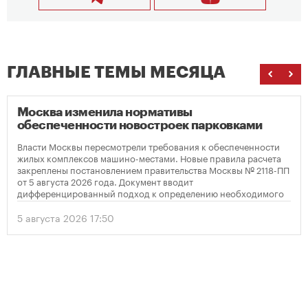
ГЛАВНЫЕ ТЕМЫ МЕСЯЦА
Москва изменила нормативы
обеспеченности новостроек парковками
Власти Москвы пересмотрели требования к обеспеченности
жилых комплексов машино-местами. Новые правила расчета
закреплены постановлением правительства Москвы № 2118-ПП
от 5 августа 2026 года. Документ вводит
дифференцированный подход к определению необходимого
количества парковок в зависимости от площади квартир и
устанавливает переходный период для уже согласованных
5 августа 2026 17:50
проектов.