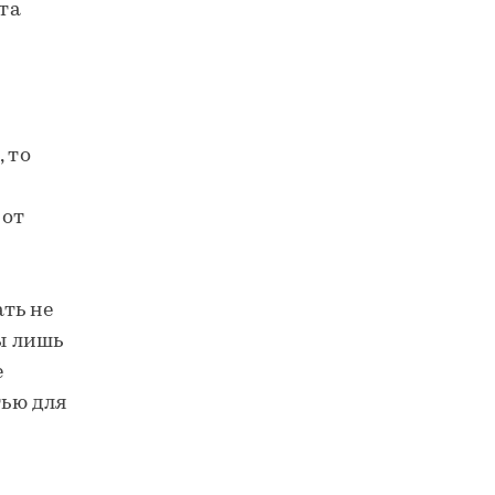
ата
 то
 от
ть не
ны лишь
е
ью для