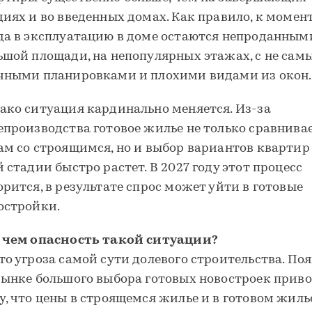
диях и во введенных домах. Как правило, к момен
да в эксплуатацию в доме остаются непроданным
ьшой площади, на непопулярных этажах, с не са
чными планировками и плохими видами из окон.
ако ситуация кардинально меняется. Из-за
епроизводства готовое жилье не только сравнива
ам со строящимся, но и выбор вариантов квартир
й стадии быстро растет. В 2027 году этот процесс
орится, в результате спрос может уйти в готовые
остройки.
 чем опасность такой ситуации?
то угроза самой сути долевого строительства. По
рынке большого выбора готовых новостроек приво
у, что цены в строящемся жилье и в готовом жил