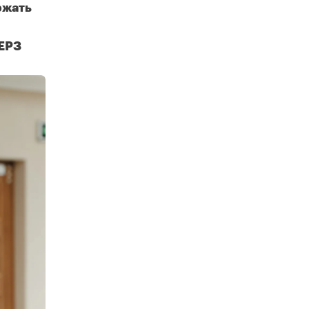
ржать
 ЕРЗ
«Нет ничего страшнее избыточного объема непроданного готового жилья»