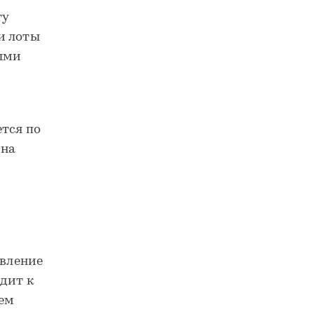
ту
и лоты
мыми
ется по
 на
явление
дит к
ьем