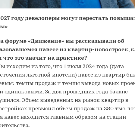
2027 году девелоперы могут перестать повыша
ны»
а форуме «Движение» вы рассказывали об
азовавшемся навесе из квартир-новостроек, 
и что это значит на практике?
ы исходим из того, что 1 июля 2024 года (дата
сточения льготной ипотеки) навес из квартир бы
евым: темпы продаж и темпы вывода новых прое
и одинаковыми. За два прошедших года баланс
ушился. Объем выведенных на рынок квартир в
остройках превысил объем продаж на 380 тыс. лот
а навес находится главным образом на стадии
оительства.