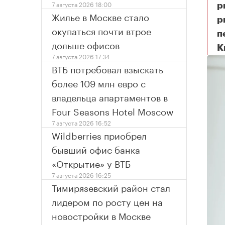
7 августа 2026 18:00
р
Жилье в Москве стало
р
окупаться почти втрое
п
дольше офисов
К
7 августа 2026 17:34
ВТБ потребовал взыскать
более 109 млн евро с
владельца апартаментов в
Four Seasons Hotel Moscow
7 августа 2026 16:52
Wildberries приобрел
бывший офис банка
«Открытие» у ВТБ
7 августа 2026 16:25
Тимирязевский район стал
лидером по росту цен на
новостройки в Москве