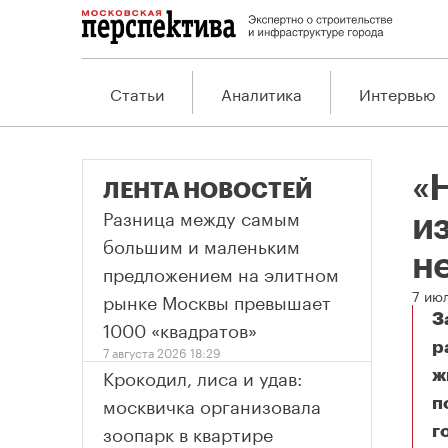
Статьи
Аналитика
Интервью
«
ЛЕНТА НОВОСТЕЙ
Разница между самым
и
большим и маленьким
н
предложением на элитном
7 ию
рынке Москвы превышает
З
1000 «квадратов»
р
7 августа 2026 18:29
Крокодил, лиса и удав:
ж
москвичка организовала
п
зоопарк в квартире
г