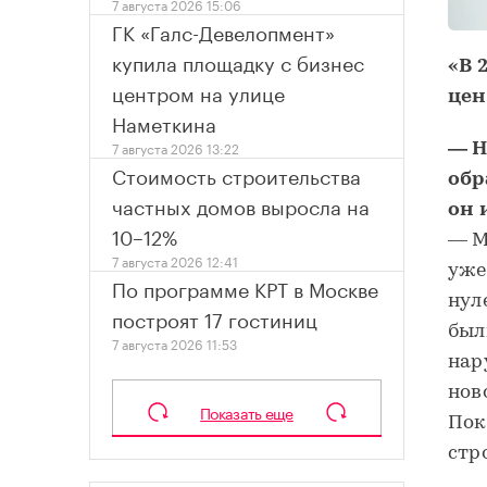
7 августа 2026 15:06
ГК «Галс-Девелопмент»
купила площадку с бизнес
«В 
центром на улице
це
Наметкина
7 августа 2026 13:22
— Н
Стоимость строительства
обр
частных домов выросла на
он 
10–12%
— М
7 августа 2026 12:41
уже
По программе КРТ в Москве
нул
построят 17 гостиниц
был
7 августа 2026 11:53
нар
нов
Показать еще
Пок
стр