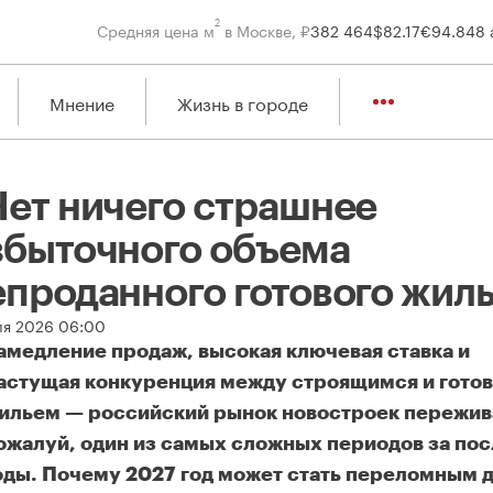
2
Средняя цена м
в Москве, ₽
382 464
$
82.17
€
94.84
8 
Мнение
Жизнь в городе
Нет ничего страшнее
збыточного объема
епроданного готового жиль
ля 2026 06:00
амедление продаж, высокая ключевая ставка и
астущая конкуренция между строящимся и гото
ильем — российский рынок новостроек пережив
ожалуй, один из самых сложных периодов за по
оды. Почему 2027 год может стать переломным 