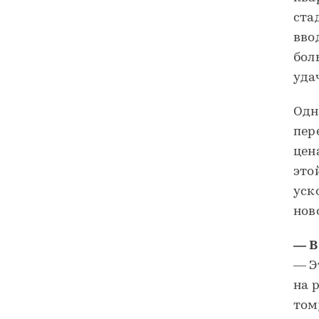
ста
вво
бол
уда
Одн
пер
цен
это
уск
нов
— В
— Э
на 
том