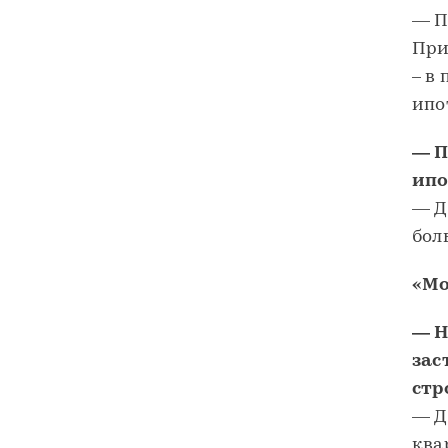
— П
При
– в
ипо
— П
ипо
— Д
бол
«Мо
— Н
зас
стр
— Д
ква