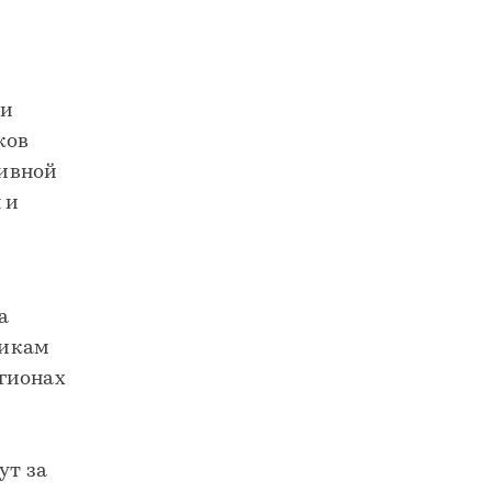
х
ли
ков
тивной
 и
а
щикам
егионах
ут за