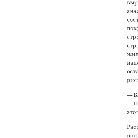
выр
ана
сос
пок
стр
стр
жил
нап
ост
рис
— К
— П
это
Рас
пон