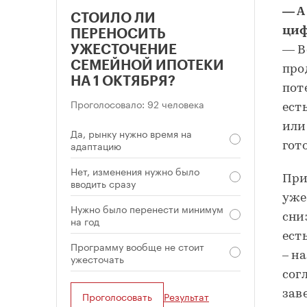
— А
СТОИЛО ЛИ
циф
ПЕРЕНОСИТЬ
УЖЕСТОЧЕНИЕ
— В
СЕМЕЙНОЙ ИПОТЕКИ
про
НА 1 ОКТЯБРЯ?
пот
Проголосовало: 92 человека
ест
или
Да, рынку нужно время на
адаптацию
гот
Нет, изменения нужно было
При
вводить сразу
уже
Нужно было перенести минимум
сни
на год
ест
Программу вообще не стоит
– н
ужесточать
сог
зав
Проголосовать
Результат