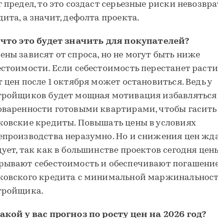
т предел, то это создаст серьезные риски невозвр
дита, а значит, дефолта проекта.
 что это будет значить для покупателей?
ены зависят от спроса, но не могут быть ниже
естоимости. Если себестоимость перестанет расти,
т цен после 1 октября может остановиться. Ведь у
тройщиков будет мощная мотивация избавляться
оваренности готовыми квартирами, чтобы гасить
ковские кредиты. Повышать цены в условиях
епроизводства неразумно. Но и снижения цен жда
дует, так как в большинстве проектов сегодня це
рывают себестоимость и обеспечивают погашени
ковского кредита с минимальной маржинальност
тройщика.
акой у вас прогноз по росту цен на 2026 год?