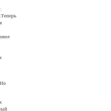
х
 Теперь
я
товое
х
 Но
х
орый