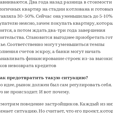
авниваются. Два года назад разница в стоимости
логичных квартир на стадии котлована и готовы
тавляла 30-50%. Сейчас она уменьшилась до 5-10%.
упателю неясно, зачем покупать квартиру, котора
оится, а потом ждать два-три года завершения
оительства. Становится выгоднее приобретать го
ье. Соответственно могут уменьшиться темпы
олнения счетов эскроу, а банки могут начать
анавливать финансирование строек из-за высоки
ков невозврата кредитов
ак предотвратить такую ситуацию?
о идее, рынок должен был сам регулировать себя.
го не происходит. И вот почему.
смотрим поведение застройщиков. Каждый из ни
имает ситуацию. Но считает, что его проект, кот