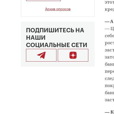
это
Архив опросов
кре
— А
— Ц
ПОДПИШИТЕСЬ НА
себ
НАШИ
рос
СОЦИАЛЬНЫЕ СЕТИ
зас
зат
бан
пер
сле
пок
бан
зас
— К