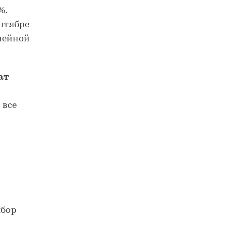
%.
ентябре
мейной
ат
 все
ыбор