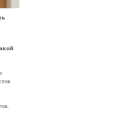
ть
какой
л
ктов
ов.