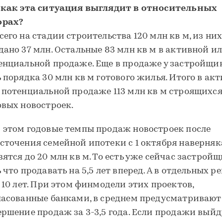
 как эта ситуация выглядит в относительных
рах?
сего на стадии строительства 120 млн кв м, из ни
дано 37 млн. Остальные 83 млн кв м в активной и
енциальной продаже. Еще в продаже у застройщи
ь порядка 30 млн кв м готового жилья. Итого в ак
 потенциальной продаже 113 млн кв м строящихся
овых новостроек.
 этом годовые темпы продаж новостроек после
сточения семейной ипотеки с 1 октября наверняк
зятся до 20 млн кв м. То есть уже сейчас застрой
ь что продавать на 5,5 лет вперед. А в отдельных р
а 10 лет. При этом финмодели этих проектов,
ласованные банками, в среднем предусматривают
ершение продаж за 3-3,5 года. Если продажи выйд