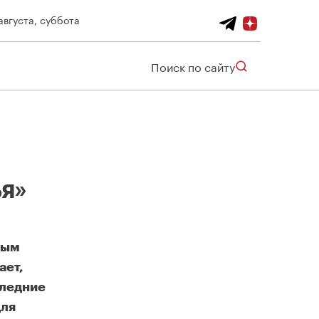
августа, суббота
Поиск по сайту
я»
вым
ает,
следние
для