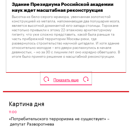
Здание Президиума Российской академии
наук ждет масштабная реконструкция
Высотка из бело-серого мрамора, увенчанная золотистой
конструкцией из металла, напоминающая два полушария мозга,
является высотной доминантой юго-запада столицы. Горожане
настолько привыкли к этому 22-этажному архитектурному
гиганту, что уже сложно представить, какой была раньше та
часть прибрежной территории Москвы-реки, где
развернулось строительство научной цитадели. И хотя здание
относительно молодое – его двери распахнулись в начале
девяностых, – но за 30 с лишним лет оно изрядно обветшало. В
итоге было принято решение о масштабной реконструкции.
Показать еще
Картина дня
11:00
«Потребительского терроризма не существует» –
депутат Разворотнева