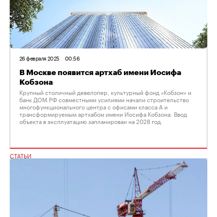
26 февраля 2025
00:56
В Москве появится артхаб имени Иосифа
Кобзона
Крупный столичный девелопер, культурный фонд «Кобзон» и
банк ДОМ.РФ совместными усилиями начали строительство
многофункционального центра с офисами класса А и
трансформируемым артхабом имени Иосифа Кобзона. Ввод
объекта в эксплуатацию запланирован на 2028 год.
СТАТЬИ