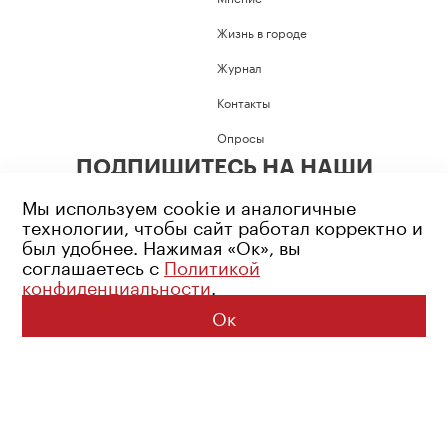
Жизнь в городе
Журнал
Контакты
Опросы
ПОДПИШИТЕСЬ НА НАШИ
СОЦИАЛЬНЫЕ СЕТИ
Мы используем cookie и аналогичные
технологии, чтобы сайт работал корректно и
был удобнее. Нажимая «Ок», вы
соглашаетесь с
Политикой
конфиденциальности
.
Возрастное ограничение: 16+
Политика конфиденциальности
Ок
© 2026 Все права защищены