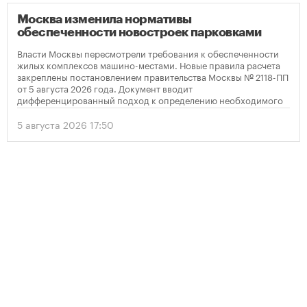
Москва изменила нормативы
обеспеченности новостроек парковками
Власти Москвы пересмотрели требования к обеспеченности
жилых комплексов машино-местами. Новые правила расчета
закреплены постановлением правительства Москвы № 2118-ПП
от 5 августа 2026 года. Документ вводит
дифференцированный подход к определению необходимого
количества парковок в зависимости от площади квартир и
устанавливает переходный период для уже согласованных
5 августа 2026 17:50
проектов.