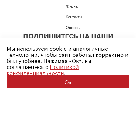
Журнал
Контакты
Опросы
ПОДПИШИТЕСЬ НА НАШИ
СОЦИАЛЬНЫЕ СЕТИ
Мы используем cookie и аналогичные
технологии, чтобы сайт работал корректно и
был удобнее. Нажимая «Ок», вы
соглашаетесь с
Политикой
конфиденциальности
.
Возрастное ограничение: 16+
Политика конфиденциальности
Ок
© 2026 Все права защищены