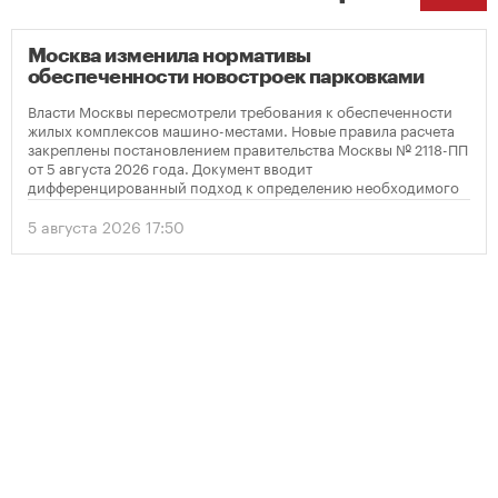
Москва изменила нормативы
обеспеченности новостроек парковками
Власти Москвы пересмотрели требования к обеспеченности
жилых комплексов машино-местами. Новые правила расчета
закреплены постановлением правительства Москвы № 2118-ПП
от 5 августа 2026 года. Документ вводит
дифференцированный подход к определению необходимого
количества парковок в зависимости от площади квартир и
устанавливает переходный период для уже согласованных
5 августа 2026 17:50
проектов.