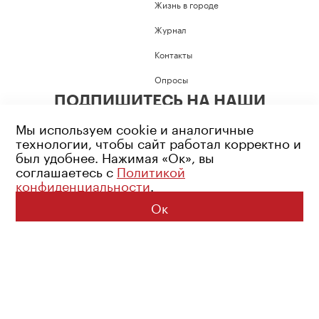
Жизнь в городе
Журнал
Контакты
Опросы
ПОДПИШИТЕСЬ НА НАШИ
СОЦИАЛЬНЫЕ СЕТИ
Мы используем cookie и аналогичные
технологии, чтобы сайт работал корректно и
был удобнее. Нажимая «Ок», вы
соглашаетесь с
Политикой
конфиденциальности
.
Возрастное ограничение: 16+
Политика конфиденциальности
Ок
© 2026 Все права защищены