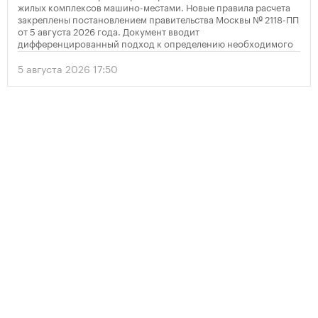
жилых комплексов машино-местами. Новые правила расчета
закреплены постановлением правительства Москвы № 2118-ПП
от 5 августа 2026 года. Документ вводит
дифференцированный подход к определению необходимого
количества парковок в зависимости от площади квартир и
устанавливает переходный период для уже согласованных
5 августа 2026 17:50
проектов.