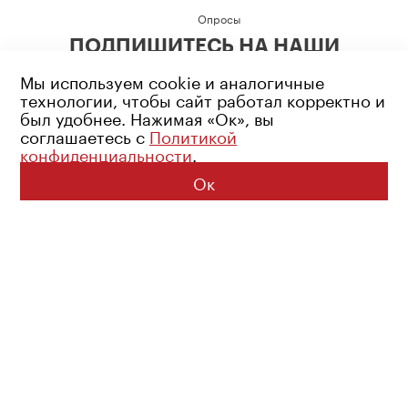
Опросы
ПОДПИШИТЕСЬ НА НАШИ
СОЦИАЛЬНЫЕ СЕТИ
Мы используем cookie и аналогичные
технологии, чтобы сайт работал корректно и
был удобнее. Нажимая «Ок», вы
соглашаетесь с
Политикой
конфиденциальности
.
Возрастное ограничение: 16+
Политика конфиденциальности
Ок
© 2026 Все права защищены