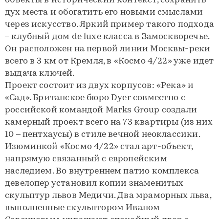
объекты в исторический контекст, сохранить
дух места и обогатить его новыми смыслами
через искусство. Яркий пример такого подхода
– клубный дом de luxe класса в Замоскворечье.
Он расположен на первой линии Москвы-реки
всего в 3 км от Кремля, в «Космо 4/22» уже идет
выдача ключей.
Проект состоит из двух корпусов: «Река» и
«Сад». Британское бюро Dyer совместно с
российской командой Marks Group создали
камерный проект всего на 73 квартиры (из них
10 – пентхаусы) в стиле вечной неоклассики.
Изюминкой «Космо 4/22» стал арт-объект,
напрямую связанный с европейским
наследием. Во внутреннем патио комплекса
девелопер установил копии знаменитых
скульптур львов Медичи. Два мраморных льва,
выполненные скульптором Иваном