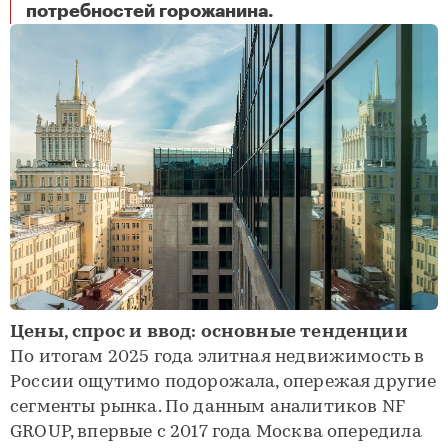
Итоги года на рынке высокобюджетного жилья
потребностей горожанина.
Цены, спрос и ввод: основные тенденции
По итогам 2025 года элитная недвижимость в
России ощутимо подорожала, опережая другие
сегменты рынка. По данным аналитиков NF
GROUP, впервые с 2017 года Москва опередила