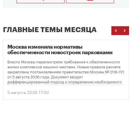
ГЛАВНЫЕ ТЕМЫ МЕСЯЦА
Москва изменила нормативы
обеспеченности новостроек парковками
Власти Москвы пересмотрели требования к обеспеченности
жилых комплексов машино-местами. Новые правила расчета
закреплены постановлением правительства Москвы № 2118-ПП
от 5 августа 2026 года. Документ вводит
дифференцированный подход к определению необходимого
количества парковок в зависимости от площади квартир и
устанавливает переходный период для уже согласованных
5 августа 2026 17:50
проектов.