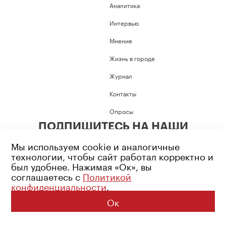
Аналитика
Интервью
Мнение
Жизнь в городе
Журнал
Контакты
Опросы
ПОДПИШИТЕСЬ НА НАШИ
СОЦИАЛЬНЫЕ СЕТИ
Мы используем cookie и аналогичные
технологии, чтобы сайт работал корректно и
был удобнее. Нажимая «Ок», вы
соглашаетесь с
Политикой
конфиденциальности
.
Возрастное ограничение: 16+
Политика конфиденциальности
Ок
© 2026 Все права защищены