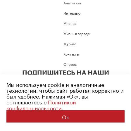
Аналитика
Интервью
Мнение
Жизнь в городе
Журнал
Контакты
Опросы
ПОДПИШИТЕСЬ НА НАШИ
СОЦИАЛЬНЫЕ СЕТИ
Мы используем cookie и аналогичные
технологии, чтобы сайт работал корректно и
был удобнее. Нажимая «Ок», вы
соглашаетесь с
Политикой
конфиденциальности
.
Возрастное ограничение: 16+
Политика конфиденциальности
Ок
© 2026 Все права защищены