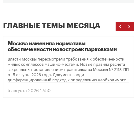
ГЛАВНЫЕ ТЕМЫ МЕСЯЦА
Москва изменила нормативы
обеспеченности новостроек парковками
Власти Москвы пересмотрели требования к обеспеченности
жилых комплексов машино-местами. Новые правила расчета
закреплены постановлением правительства Москвы № 2118-ПП
от 5 августа 2026 года. Документ вводит
дифференцированный подход к определению необходимого
количества парковок в зависимости от площади квартир и
устанавливает переходный период для уже согласованных
5 августа 2026 17:50
проектов.