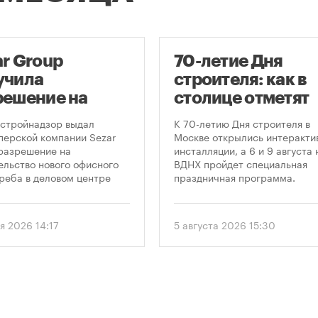
ar Group
70-летие Дня
учила
строителя: как в
решение на
столице отметят
оительство
круглую дату
стройнадзор выдал
К 70-летию Дня строителя в
оскреба в
профессиональн
перской компании Sezar
Москве открылись интеракти
разрешение на
инсталляции, а 6 и 9 августа 
сква-Сити»
праздника
ельство нового офисного
ВДНХ пройдет специальная
реба в деловом центре
праздничная программа.
а-Сити». Проект
матривает возведение 52-
го здания высотой 250
я 2026 14:17
5 августа 2026 15:30
.