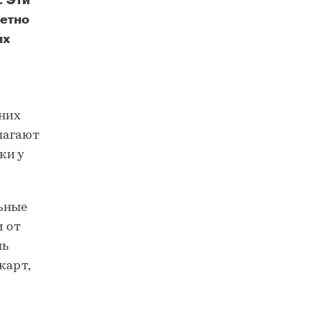
. Эти
етно
их
них
лагают
ки у
ьные
 от
ль
карт,