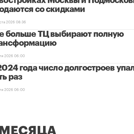
востройках Москвы и Подмосков
одаются со скидками
уста 2026 08:36
е больше ТЦ выбирают полную
ансформацию
ля 2026 06:00
2024 года число долгостроев упал
ть раз
ля 2026 06:00
 МЕСЯЦА