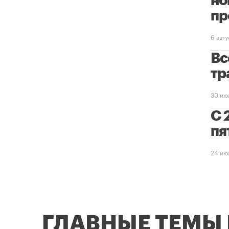
но
пр
6 авг
Вс
тр
30 ию
С 
пя
24 ию
ГЛАВНЫЕ ТЕМЫ