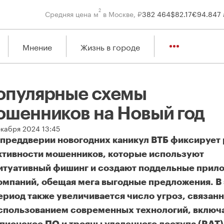
2
Средняя цена м
в Москве, ₽
382 464
$
82.17
€
94.84
7 
Мнение
Жизнь в городе
опулярные схемы
ошенников на Новый год
екабря 2024 13:45
 преддверии новогодних каникул ВТБ фиксирует 
ктивности мошенников, которые используют
итуативный фишинг и создают поддельные прил
омпаний, обещая мега выгодные предложения. В 
ериод также увеличивается число угроз, связан
спользованием современных технологий, включ