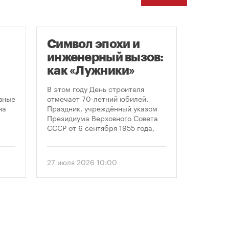
Символ эпохи и
Заст
инженерный вызов:
нача
как «Лужники»
расп
стали символом
земе
В этом году День строителя
В июле к
ого
Дня строителя
вные
отмечает 70-летний юбилей.
заключе
на
Праздник, учреждённый указом
договора
Президиума Верховного Совета
более че
СССР от 6 сентября 1955 года,
сравнен
впервые отметили 12 августа
периодом
1956 года. И главным подарком
50 до 18
городу к первому Дню строителя
статисти
27 июля 2026 10:00
30 июля 
стало открытие Большой
последни
спортивной арены «Лужники». С
статисти
тех пор эти две даты —
«ЕРЗ-тре
профессиональный праздник и
руководи
легендарный стадион —
девелопе
неразрывно связаны в истории
столицы.