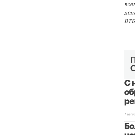
все
деп
ВТБ
С 
об
ре
7 авг
Бо