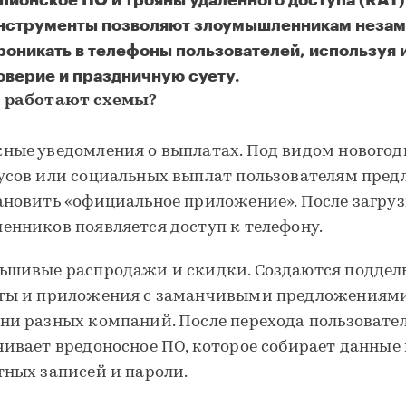
пионское ПО и трояны удаленного доступа (RAT)
нструменты позволяют злоумышленникам незам
роникать в телефоны пользователей, используя 
оверие и праздничную суету.
опулярные схемы мошенников на Новый год
 работают схемы?
ные уведомления о выплатах. Под видом новогод
усов или социальных выплат пользователям пред
ановить «официальное приложение». После загруз
енников появляется доступ к телефону.
ьшивые распродажи и скидки. Создаются поддел
ты и приложения с заманчивыми предложениями
ни разных компаний. После перехода пользовате
чивает вредоносное ПО, которое собирает данные 
тных записей и пароли.