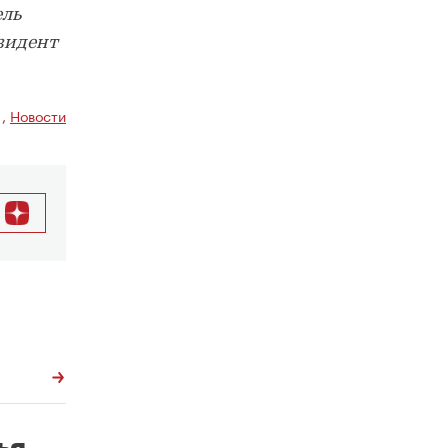
ель
зидент
,
Новости