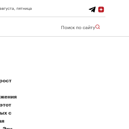
августа, пятница
Поиск по сайту
рост
ожения
этот
ных с
ая