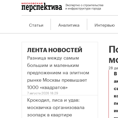
Статьи
Аналитика
Интервью
П
ЛЕНТА НОВОСТЕЙ
Разница между самым
м
большим и маленьким
28 д
предложением на элитном
В
рынке Москвы превышает
а
1000 «квадратов»
с
7 августа 2026 18:29
к
Крокодил, лиса и удав:
п
москвичка организовала
и
зоопарк в квартире