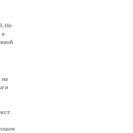
. Не
 к
явной
 на
и в
кст.
елаем