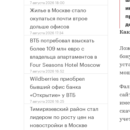
ш
7 августа 2026 18:00
Жилье в Москве стало
и
окупаться почти втрое
п
дольше офисов
д
П
7 августа 2026 17:34
Как
ВТБ потребовал взыскать
более 109 млн евро с
Лож
владельца апартаментов в
бон
Four Seasons Hotel Moscow
уст
7 августа 2026 16:52
мош
Wildberries приобрел
бывший офис банка
Фал
«Открытие» у ВТБ
сай
7 августа 2026 16:25
име
Тимирязевский район стал
ска
лидером по росту цен на
уче
новостройки в Москве