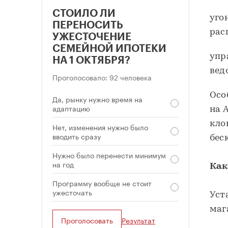
СТОИЛО ЛИ
уго
ПЕРЕНОСИТЬ
рас
УЖЕСТОЧЕНИЕ
СЕМЕЙНОЙ ИПОТЕКИ
упр
НА 1 ОКТЯБРЯ?
вед
Проголосовало: 92 человека
Осо
Да, рынку нужно время на
адаптацию
на 
кло
Нет, изменения нужно было
вводить сразу
бес
Нужно было перенести минимум
на год
Как
Программу вообще не стоит
ужесточать
Уст
маг
Проголосовать
Результат