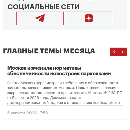
СОЦИАЛЬНЫЕ СЕТИ
ГЛАВНЫЕ ТЕМЫ МЕСЯЦА
Москва изменила нормативы
обеспеченности новостроек парковками
Власти Москвы пересмотрели требования к обеспеченности
жилых комплексов машино-местами. Новые правила расчета
закреплены постановлением правительства Москвы № 2118-ПП
от 5 августа 2026 года. Документ вводит
дифференцированный подход к определению необходимого
количества парковок в зависимости от площади квартир и
устанавливает переходный период для уже согласованных
5 августа 2026 17:50
проектов.