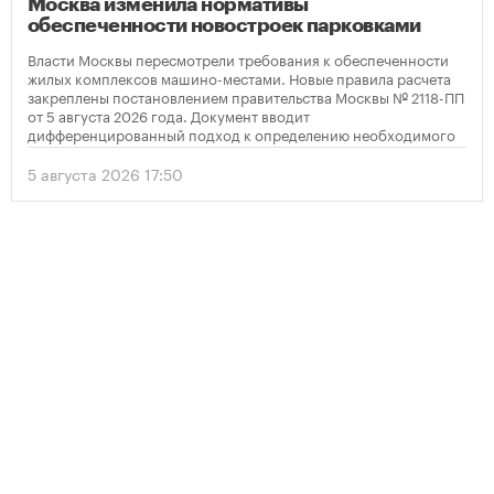
Москва изменила нормативы
обеспеченности новостроек парковками
Власти Москвы пересмотрели требования к обеспеченности
жилых комплексов машино-местами. Новые правила расчета
закреплены постановлением правительства Москвы № 2118-ПП
от 5 августа 2026 года. Документ вводит
дифференцированный подход к определению необходимого
количества парковок в зависимости от площади квартир и
устанавливает переходный период для уже согласованных
5 августа 2026 17:50
проектов.