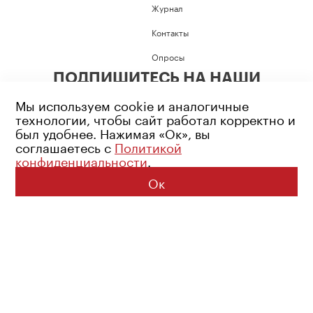
Журнал
Контакты
Опросы
ПОДПИШИТЕСЬ НА НАШИ
СОЦИАЛЬНЫЕ СЕТИ
Мы используем cookie и аналогичные
технологии, чтобы сайт работал корректно и
был удобнее. Нажимая «Ок», вы
соглашаетесь с
Политикой
конфиденциальности
.
Возрастное ограничение: 16+
Политика конфиденциальности
Ок
© 2026 Все права защищены