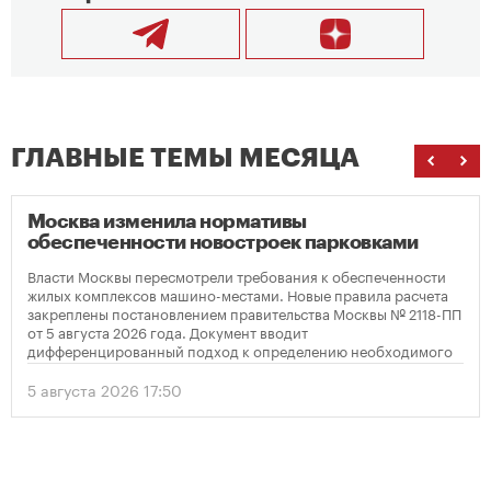
ГЛАВНЫЕ ТЕМЫ МЕСЯЦА
Москва изменила нормативы
обеспеченности новостроек парковками
Власти Москвы пересмотрели требования к обеспеченности
жилых комплексов машино-местами. Новые правила расчета
закреплены постановлением правительства Москвы № 2118-ПП
от 5 августа 2026 года. Документ вводит
дифференцированный подход к определению необходимого
количества парковок в зависимости от площади квартир и
устанавливает переходный период для уже согласованных
5 августа 2026 17:50
проектов.