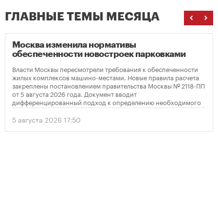
ГЛАВНЫЕ ТЕМЫ МЕСЯЦА
Москва изменила нормативы
обеспеченности новостроек парковками
Власти Москвы пересмотрели требования к обеспеченности
жилых комплексов машино-местами. Новые правила расчета
закреплены постановлением правительства Москвы № 2118-ПП
от 5 августа 2026 года. Документ вводит
дифференцированный подход к определению необходимого
количества парковок в зависимости от площади квартир и
устанавливает переходный период для уже согласованных
5 августа 2026 17:50
проектов.