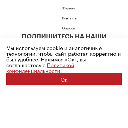
Журнал
Контакты
Опросы
ПОДПИШИТЕСЬ НА НАШИ
СОЦИАЛЬНЫЕ СЕТИ
Мы используем cookie и аналогичные
технологии, чтобы сайт работал корректно и
был удобнее. Нажимая «Ок», вы
соглашаетесь с
Политикой
конфиденциальности
.
Возрастное ограничение: 16+
Политика конфиденциальности
Ок
© 2026 Все права защищены