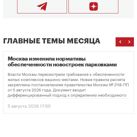
ГЛАВНЫЕ ТЕМЫ МЕСЯЦА
Москва изменила нормативы
обеспеченности новостроек парковками
Власти Москвы пересмотрели требования к обеспеченности
жилых комплексов машино-местами. Новые правила расчета
закреплены постановлением правительства Москвы № 2118-ПП
от 5 августа 2026 года. Документ вводит
дифференцированный подход к определению необходимого
количества парковок в зависимости от площади квартир и
устанавливает переходный период для уже согласованных
5 августа 2026 17:50
проектов.