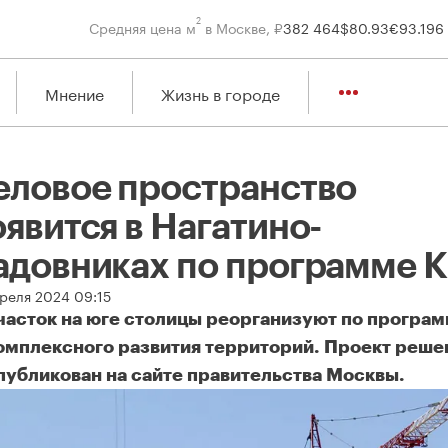
2
Средняя цена м
в Москве, ₽
382 464
$
80.93
€
93.19
6
Мнение
Жизнь в городе
еловое пространство
явится в Нагатино-
адовниках по программе 
преля 2024 09:15
часток на юге столицы реорганизуют по програ
омплексного развития территорий. Проект реше
публикован на сайте правительства Москвы.