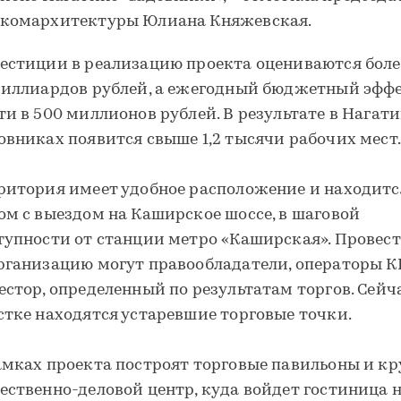
комархитектуры Юлиана Княжевская.
естиции в реализацию проекта оцениваются боле
миллиардов рублей, а ежегодный бюджетный эффе
ти в 500 миллионов рублей. В результате в Нагат
овниках появится свыше 1,2 тысячи рабочих мест
ритория имеет удобное расположение и находитс
ом с выездом на Каширское шоссе, в шаговой
тупности от станции метро «Каширская». Провест
рганизацию могут правообладатели, операторы К
естор, определенный по результатам торгов. Сейч
стке находятся устаревшие торговые точки.
амках проекта построят торговые павильоны и к
ественно-деловой центр, куда войдет гостиница н