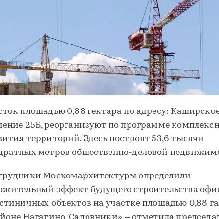
сток площадью 0,88 гектара по адресу: Каширское
дение 25Б, реорганизуют по программе комплексн
вития территорий. Здесь построят 53,6 тысячи
дратных метров общественно-деловой недвижим
трудники Москомархитектуры определили
ожительный эффект будущего строительства офи
остиничных объектов на участке площадью 0,88 га
айоне Нагатино-Садовники», – отметила председа