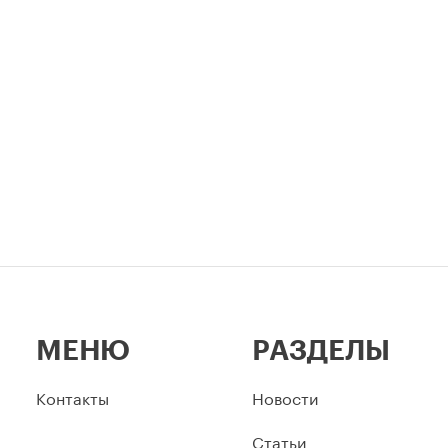
 для уже согласованных
неразрывно связаны в истор
ов.
столицы.
МЕНЮ
РАЗДЕЛЫ
Контакты
Новости
Статьи