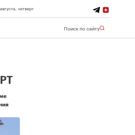
 августа, четверг
Поиск по сайту
КРТ
мме
ния
Деловое пространство появится в Нагатино-Садовниках по программе КРТ