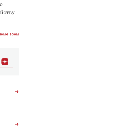
о
ойству
ные зоны
й