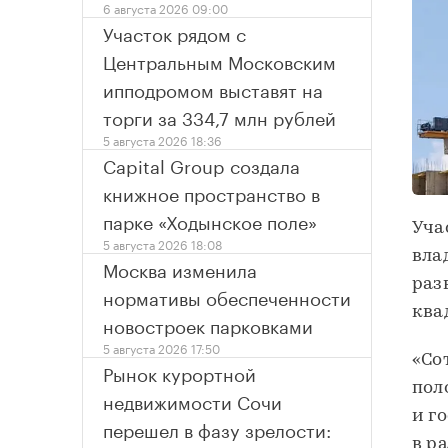
6 августа 2026 09:00
Участок рядом с
Центральным Московским
ипподромом выставят на
торги за 334,7 млн рублей
5 августа 2026 18:36
Capital Group создала
книжное пространство в
парке «Ходынское поле»
Уча
5 августа 2026 18:08
вла
Москва изменила
раз
нормативы обеспеченности
ква
новостроек парковками
5 августа 2026 17:50
«Со
Рынок курортной
пол
недвижимости Сочи
и г
перешел в фазу зрелости:
в р