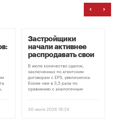
Застройщики
Рейт
в:
начали активнее
Моск
распродавать свои
цен 
земельные участки
ново
В июле количество сделок,
Самая б
«све
заключенных по агентским
стоимос
ом
договорам с ЕРЗ, увеличилось
и втори
та
более чем в 3,5 раза по
наблюда
,
сравнению с аналогичным
Давыдков
периодом прошлого года — с 48-
пресс за
ом
50 до 182. Активный рост, по
Недвижи
еля
статистике ЕРЗ, наблюдается
аналити
30 июля 2026 18:24
24 июля 
последние два месяца, поделился
Ольга Кл
. С
статистикой на онлайн-дискуссии
локациях
«ЕРЗ-тренды в девелопменте»
домах, п
 и
руководитель экосистемы для
пять лет
девелоперов ЕРЗ Кирилл Хлопик.
новостро