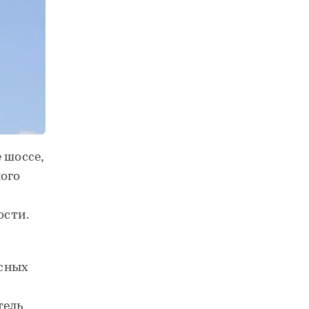
 шоссе,
ого
ости.
сных
тель