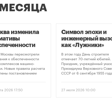
 МЕСЯЦА
ква изменила
Символ эпохи и
мативы
инженерный вызо
спеченности
как «Лужники»
остроек
стали символом
 Москвы пересмотрели
В этом году День строителя
ковками
Дня строителя
ания к обеспеченности
отмечает 70-летний юбилей.
комплексов машино-
Праздник, учреждённый указ
и. Новые правила расчета
Президиума Верховного Сове
лены постановлением
СССР от 6 сентября 1955 года
ельства Москвы № 2118-ПП
впервые отметили 12 августа
густа 2026 года. Документ
1956 года. И главным подарк
 дифференцированный
городу к первому Дню строит
та 2026 17:50
27 июля 2026 10:00
 к определению
стало открытие Большой
димого количества
спортивной арены «Лужники»
ок в зависимости от
тех пор эти две даты —
и квартир и
профессиональный праздник
вливает переходный
легендарный стадион —