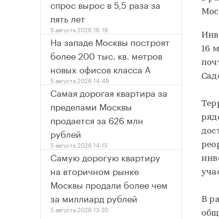
спрос вырос в 5,5 раза за
Мос
пять лет
5 августа 2026 16:19
Инв
На западе Москвы построят
16 
более 200 тыс. кв. метров
поч
новых офисов класса А
Сад
5 августа 2026 14:48
Самая дорогая квартира за
пределами Москвы
Тер
продается за 626 млн
ряд
рублей
дос
5 августа 2026 14:15
рео
Самую дорогую квартиру
инв
на вторичном рынке
уча
Москвы продали более чем
за миллиард рублей
В р
5 августа 2026 13:30
общ