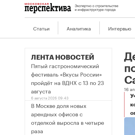
Статьи
Аналитика
Интервью
Д
ЛЕНТА НОВОСТЕЙ
Пятый гастрономический
по
фестиваль «Вкусы России»
С
пройдёт на ВДНХ с 13 по 23
16 а
августа
У
6 августа 2026 09:43
В Москве доля новых
к
арендных офисов с
о
отделкой выросла в четыре
раза