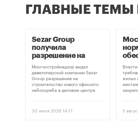
ГЛАВНЫЕ ТЕМЫ
Sezar Group
Мос
ый
получила
нор
разрешение на
обе
строительство
нов
ов
Мосгосстройнадзор выдал
Власти
небоскреба в
пар
девелоперской компании Sezar
требов
Group разрешение на
жилых 
«Москва-Сити»
строительство нового офисного
местам
ых
небоскреба в деловом центре
закреп
одъем
«Москва-Сити». Проект
правит
предусматривает возведение 52-
от 5 ав
этажного здания высотой 250
вводит
30 июля 2026 14:17
5 авгус
метров.
подход
необхо
парков
площад
устана