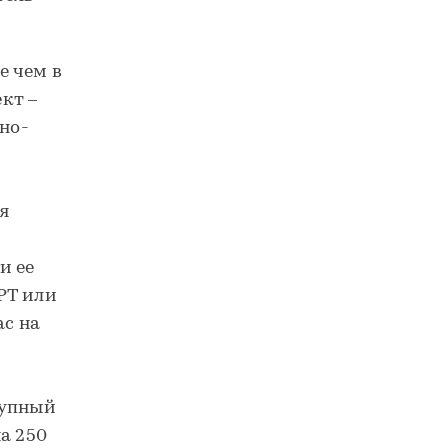
е чем в
кт –
ино-
.
я
и ее
РТ или
ас на
рупный
а 250