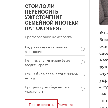
СТОИЛО ЛИ
ПЕРЕНОСИТЬ
УЖЕСТОЧЕНИЕ
СЕМЕЙНОЙ ИПОТЕКИ
НА 1 ОКТЯБРЯ?
✿ К
Проголосовало: 92 человека
был
Да, рынку нужно время на
оче
адаптацию
спе
Нет, изменения нужно было
Как
вводить сразу
рук
Нужно было перенести минимум
слу
на год
упр
Программу вообще не стоит
– Р
ужесточать
выс
вни
Проголосовать
Результат
упр