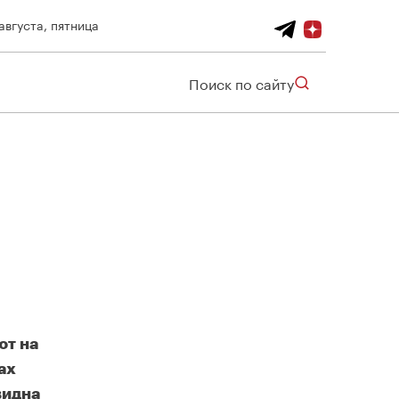
августа, пятница
Поиск по сайту
н
ют на
ах
видна