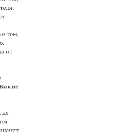
теля.
ет
и
 о том,
о.
да не
е
 Какие
а не
оим
 значит