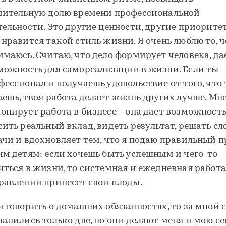
чительную долю времени профессиональной
тельности. Это другие ценности, другие приоритет
 нравится такой стиль жизни. Я очень люблю то, 
имаюсь. Считаю, что дело формирует человека, да
можность для самореализации в жизни. Если ты
фессионал и получаешь удовольствие от того, что
аешь, твоя работа делает жизнь других лучше. Мн
онирует работа в бизнесе – она дает возможност
сить реальный вклад, видеть результат, решать с
ачи и вдохновляет тем, что я подаю правильный 
им детям: если хочешь быть успешным и чего-то
иться в жизни, то системная и ежедневная работа
равлении принесет свои плоды.
и говорить о домашних обязанностях, то за мной 
ранились только две, но они делают меня и мою с