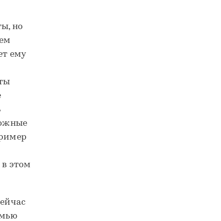
ы, но
чем
ет ему
 ты
е
ь
ложные
пример
 в этом
сейчас
емью