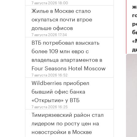
7 августа 2026 18:00
ж
Жилье в Москве стало
г
окупаться почти втрое
р
дольше офисов
б
7 августа 2026 17:34
ВТБ потребовал взыскать
«
более 109 млн евро с
д
владельца апартаментов в
Four Seasons Hotel Moscow
7 августа 2026 16:52
Wildberries приобрел
бывший офис банка
«Открытие» у ВТБ
7 августа 2026 16:25
Тимирязевский район стал
лидером по росту цен на
новостройки в Москве