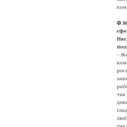
ком
✿ Ж
сфе
Нас
поз
– Ж
ком
рос
зав
раб
так
дев
гла
люб
так