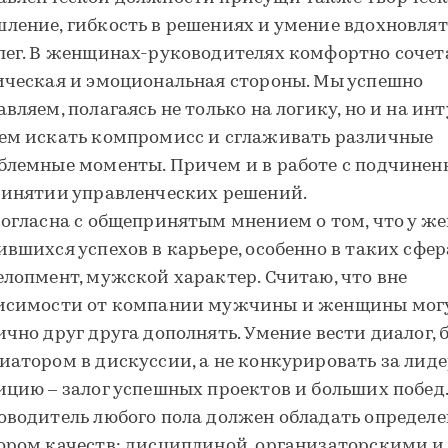
ление, гибкость в решениях и умение вдохновлят
лег. В женщинах-руководителях комфортно соче
ическая и эмоциональная стороны. Мы успешно
авляем, полагаясь не только на логику, но и на ин
ем искать компромисс и сглаживать различные
блемные моменты. Причем и в работе с подчинен
ринятии управленческих решений.
согласна с общепринятым мнением о том, что у ж
ившихся успехов в карьере, особенно в таких сфер
елопмент, мужской характер. Считаю, что вне
исимости от компании мужчины и женщины мог
ично друг друга дополнять. Умение вести диалог, 
иатором в дискуссии, а не конкурировать за лид
ицию – залог успешных проектов и больших побед.
оводитель любого пола должен обладать определ
ором качеств: дисциплиной, организаторскими и