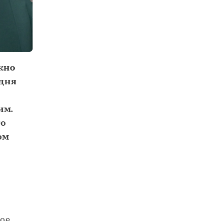
жно
одня
им.
то
ом
ое