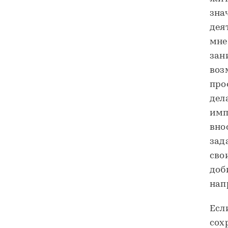
зна
дея
мне
зан
воз
про
дел
имп
вно
зад
сво
доб
нап
Есл
сох