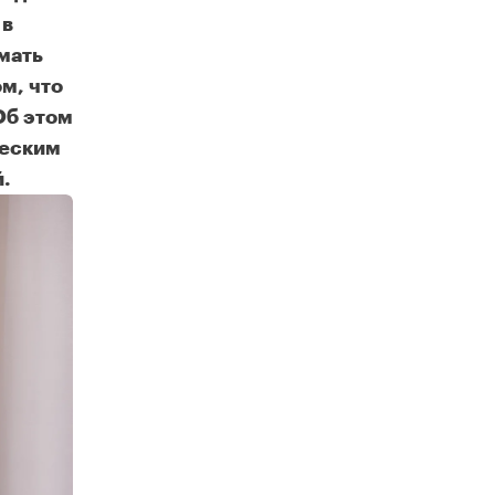
 в
мать
м, что
Об этом
ческим
.
Коммерческий директор компании PIONEER Алиса Шишнина о том, как устроен женский бизнес-мир