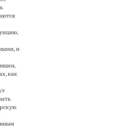
ь
таются
туицию,
ными, и
енщин,
ах, как
ут
быть
ерскую
енным