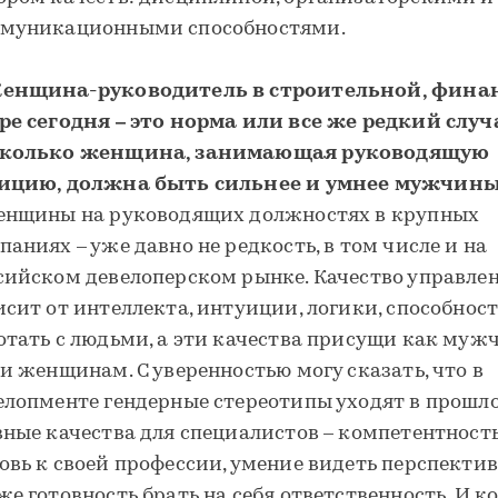
муникационными способностями.
енщина-руководитель в строительной, фина
ре сегодня – это норма или все же редкий случ
колько женщина, занимающая руководящую
ицию, должна быть сильнее и умнее мужчин
енщины на руководящих должностях в крупных
паниях – уже давно не редкость, в том числе и на
сийском девелоперском рынке. Качество управле
исит от интеллекта, интуиции, логики, способнос
отать с людьми, а эти качества присущи как муж
 и женщинам. С уверенностью могу сказать, что в
елопменте гендерные стереотипы уходят в прошло
вные качества для специалистов – компетентност
овь к своей профессии, умение видеть перспективу
же готовность брать на себя ответственность. И к