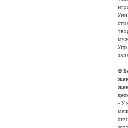
игр
Уни
стр
тво
муж
Упр
зад
✿ В
жен
жен
дел
– У 
меш
лич
жит