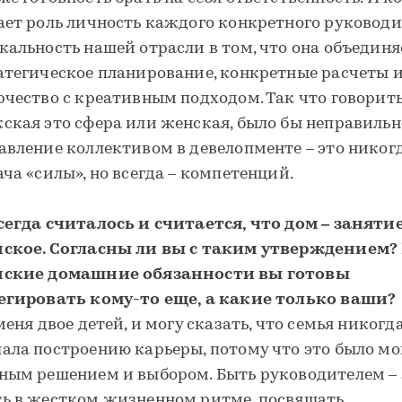
ает роль личность каждого конкретного руководи
кальность нашей отрасли в том, что она объединя
атегическое планирование, конкретные расчеты 
рчество с креативным подходом. Так что говорить
ская это сфера или женская, было бы неправильн
авление коллективом в девелопменте – это никог
ача «силы», но всегда – компетенций.
сегда считалось и считается, что дом – заняти
ское. Согласны ли вы с таким утверждением?
ские домашние обязанности вы готовы
егировать кому-то еще, а какие только ваши?
меня двое детей, и могу сказать, что семья никогд
ала построению карьеры, потому что это было м
ным решением и выбором. Быть руководителем –
ь в жестком жизненном ритме, посвящать