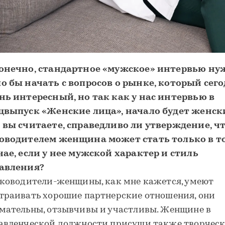
онечно, стандартное «мужское» интервью ну
о бы начать с вопросов о рынке, который сег
нь интересный, но так как у нас интервью в
цвыпуск «Женские лица», начало будет женск
 вы считаете, справедливо ли утверждение, ч
оводителем женщина может стать только в т
чае, если у нее мужской характер и стиль
авления?
уководители-женщины, как мне кажется, умеют
траивать хорошие партнерские отношения, они
мательны, отзывчивы и участливы. Женщине в
авленческой должности присущи также творческ