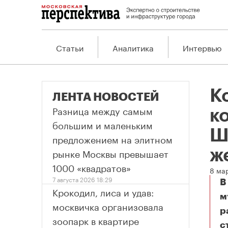
Статьи
Аналитика
Интервью
К
ЛЕНТА НОВОСТЕЙ
Разница между самым
к
большим и маленьким
Ш
предложением на элитном
рынке Москвы превышает
ж
1000 «квадратов»
8 ма
7 августа 2026 18:29
В
Крокодил, лиса и удав:
м
москвичка организовала
р
зоопарк в квартире
с