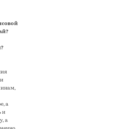
нсовой
ай?
ы?
ния
ти
чинам,
е, а
ь и
, а
онечно,