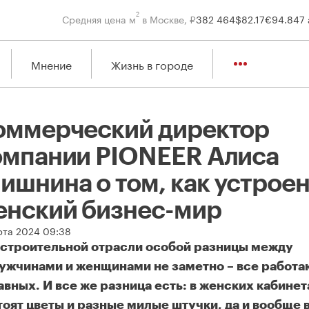
2
Средняя цена м
в Москве, ₽
382 464
$
82.17
€
94.84
7 
Мнение
Жизнь в городе
оммерческий директор
омпании PIONEER Алиса
ишнина о том, как устрое
енский бизнес-мир
рта 2024 09:38
 строительной отрасли особой разницы между
ужчинами и женщинами не заметно – все работа
авных. И все же разница есть: в женских кабинет
тоят цветы и разные милые штучки, да и вообще 