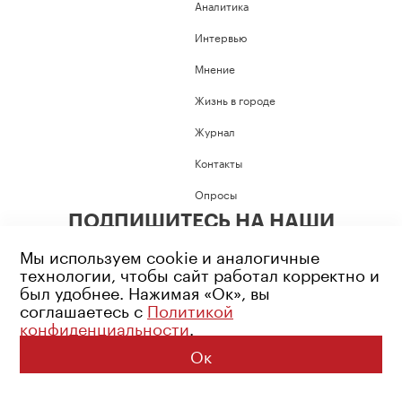
Аналитика
Интервью
Мнение
Жизнь в городе
Журнал
Контакты
Опросы
ПОДПИШИТЕСЬ НА НАШИ
СОЦИАЛЬНЫЕ СЕТИ
Мы используем cookie и аналогичные
технологии, чтобы сайт работал корректно и
был удобнее. Нажимая «Ок», вы
соглашаетесь с
Политикой
конфиденциальности
.
Возрастное ограничение: 16+
Политика конфиденциальности
Ок
© 2026 Все права защищены