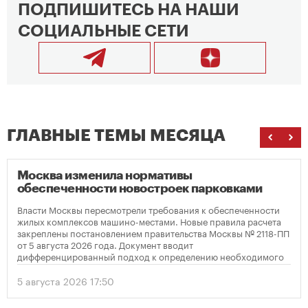
ПОДПИШИТЕСЬ НА НАШИ
СОЦИАЛЬНЫЕ СЕТИ
ГЛАВНЫЕ ТЕМЫ МЕСЯЦА
Москва изменила нормативы
обеспеченности новостроек парковками
Власти Москвы пересмотрели требования к обеспеченности
жилых комплексов машино-местами. Новые правила расчета
закреплены постановлением правительства Москвы № 2118-ПП
от 5 августа 2026 года. Документ вводит
дифференцированный подход к определению необходимого
количества парковок в зависимости от площади квартир и
устанавливает переходный период для уже согласованных
5 августа 2026 17:50
проектов.