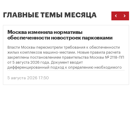
ГЛАВНЫЕ ТЕМЫ МЕСЯЦА
Москва изменила нормативы
обеспеченности новостроек парковками
Власти Москвы пересмотрели требования к обеспеченности
жилых комплексов машино-местами. Новые правила расчета
закреплены постановлением правительства Москвы № 2118-ПП
от 5 августа 2026 года. Документ вводит
дифференцированный подход к определению необходимого
количества парковок в зависимости от площади квартир и
устанавливает переходный период для уже согласованных
5 августа 2026 17:50
проектов.