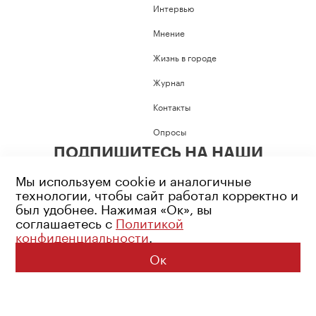
Интервью
Мнение
Жизнь в городе
Журнал
Контакты
Опросы
ПОДПИШИТЕСЬ НА НАШИ
СОЦИАЛЬНЫЕ СЕТИ
Мы используем cookie и аналогичные
технологии, чтобы сайт работал корректно и
был удобнее. Нажимая «Ок», вы
соглашаетесь с
Политикой
конфиденциальности
.
Возрастное ограничение: 16+
Политика конфиденциальности
Ок
© 2026 Все права защищены