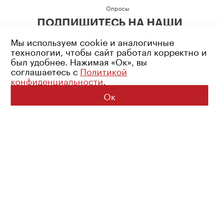
Опросы
ПОДПИШИТЕСЬ НА НАШИ
СОЦИАЛЬНЫЕ СЕТИ
Мы используем cookie и аналогичные
технологии, чтобы сайт работал корректно и
был удобнее. Нажимая «Ок», вы
соглашаетесь с
Политикой
конфиденциальности
.
Возрастное ограничение: 16+
Политика конфиденциальности
Ок
© 2026 Все права защищены