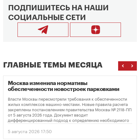
ПОДПИШИТЕСЬ НА НАШИ
СОЦИАЛЬНЫЕ СЕТИ
ГЛАВНЫЕ ТЕМЫ МЕСЯЦА
Москва изменила нормативы
обеспеченности новостроек парковками
Власти Москвы пересмотрели требования к обеспеченности
жилых комплексов машино-местами. Новые правила расчета
закреплены постановлением правительства Москвы № 2118-ПП
от 5 августа 2026 года. Документ вводит
дифференцированный подход к определению необходимого
количества парковок в зависимости от площади квартир и
устанавливает переходный период для уже согласованных
5 августа 2026 17:50
проектов.