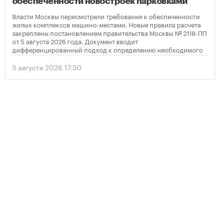
обеспеченности новостроек парковками
Власти Москвы пересмотрели требования к обеспеченности
жилых комплексов машино-местами. Новые правила расчета
закреплены постановлением правительства Москвы № 2118-ПП
от 5 августа 2026 года. Документ вводит
дифференцированный подход к определению необходимого
количества парковок в зависимости от площади квартир и
устанавливает переходный период для уже согласованных
5 августа 2026 17:50
проектов.