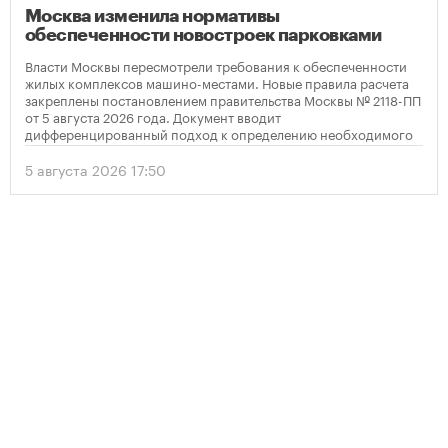
Москва изменила нормативы
обеспеченности новостроек парковками
Власти Москвы пересмотрели требования к обеспеченности
жилых комплексов машино-местами. Новые правила расчета
закреплены постановлением правительства Москвы № 2118-ПП
от 5 августа 2026 года. Документ вводит
дифференцированный подход к определению необходимого
количества парковок в зависимости от площади квартир и
устанавливает переходный период для уже согласованных
5 августа 2026 17:50
проектов.