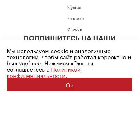
Журнал
Контакты
Опросы
ПОДПИШИТЕСЬ НА НАШИ
СОЦИАЛЬНЫЕ СЕТИ
Мы используем cookie и аналогичные
технологии, чтобы сайт работал корректно и
был удобнее. Нажимая «Ок», вы
соглашаетесь с
Политикой
конфиденциальности
.
Возрастное ограничение: 16+
Политика конфиденциальности
Ок
© 2026 Все права защищены