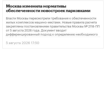
Москва изменила нормативы
обеспеченности новостроек парковками
Власти Москвы пересмотрели требования к обеспеченности
жилых комплексов машино-местами. Новые правила расчета
закреплены постановлением правительства Москвы № 2118-ПП
от 5 августа 2026 года. Документ вводит
дифференцированный подход к определению необходимого
количества парковок в зависимости от площади квартир и
устанавливает переходный период для уже согласованных
5 августа 2026 17:50
проектов.