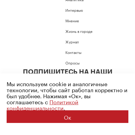
Интервью
Мнение
Жизнь в городе
Журнал
Контакты
Опросы
ПОДПИШИТЕСЬ НА НАШИ
СОЦИАЛЬНЫЕ СЕТИ
Мы используем cookie и аналогичные
технологии, чтобы сайт работал корректно и
был удобнее. Нажимая «Ок», вы
соглашаетесь с
Политикой
конфиденциальности
.
Возрастное ограничение: 16+
Политика конфиденциальности
Ок
© 2026 Все права защищены