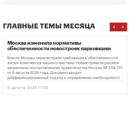
ГЛАВНЫЕ ТЕМЫ МЕСЯЦА
Москва изменила нормативы
обеспеченности новостроек парковками
Власти Москвы пересмотрели требования к обеспеченности
жилых комплексов машино-местами. Новые правила расчета
закреплены постановлением правительства Москвы № 2118-ПП
от 5 августа 2026 года. Документ вводит
дифференцированный подход к определению необходимого
количества парковок в зависимости от площади квартир и
устанавливает переходный период для уже согласованных
5 августа 2026 17:50
проектов.