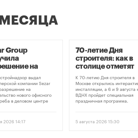
 МЕСЯЦА
ar Group
70-летие Дня
учила
строителя: как в
решение на
столице отметят
оительство
круглую дату
стройнадзор выдал
К 70-летию Дня строителя в
оскреба в
профессиональн
перской компании Sezar
Москве открылись интеракти
разрешение на
инсталляции, а 6 и 9 августа 
сква-Сити»
праздника
ельство нового офисного
ВДНХ пройдет специальная
реба в деловом центре
праздничная программа.
а-Сити». Проект
матривает возведение 52-
го здания высотой 250
я 2026 14:17
5 августа 2026 15:30
.