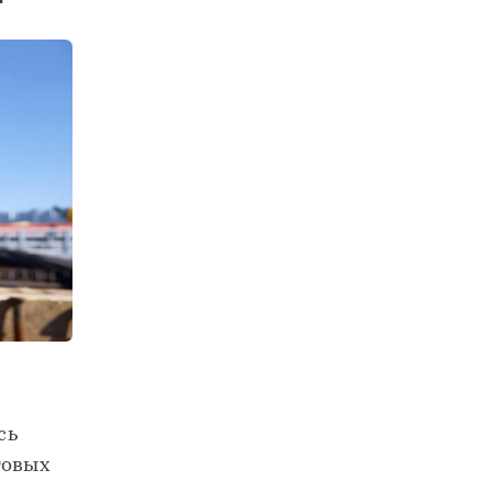
Два новых корпуса построили на Черкизовском мясоперерабатывающем заводе
сь
товых