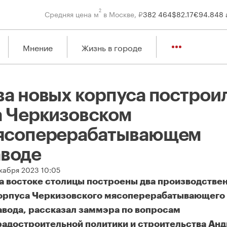
2
Средняя цена м
в Москве, ₽
382 464
$
82.17
€
94.84
8 
Мнение
Жизнь в городе
ва новых корпуса построи
а Черкизовском
ясоперерабатывающем
аводе
екабря 2023 10:05
а востоке столицы построены два производстве
орпуса Черкизовского мясоперерабатывающего
авода, рассказал заммэра по вопросам
радостроительной политики и строительства Ан