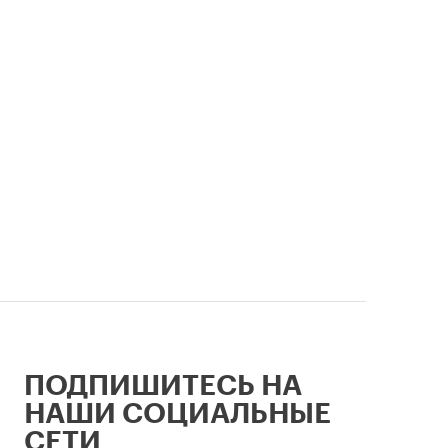
профессиональный праздник и
легендарный стадион —
неразрывно связаны в истории
столицы.
ПОДПИШИТЕСЬ НА
НАШИ СОЦИАЛЬНЫЕ
СЕТИ