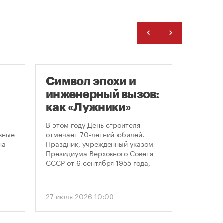
Символ эпохи и
Моск
инженерный вызов:
подд
как «Лужники»
возв
стали символом
леге
В этом году День строителя
Большин
ого
Дня строителя
скул
вные
отмечает 70-летний юбилей.
высказал
на
Праздник, учреждённый указом
историч
«бал
Президиума Верховного Совета
девушки,
Твер
СССР от 6 сентября 1955 года,
украшал
впервые отметили 12 августа
Тверской
1956 года. И главным подарком
голосова
городу к первому Дню строителя
«Активн
27 июля 2026 10:00
6 август
стало открытие Большой
поддерж
спортивной арены «Лужники». С
сообщил
тех пор эти две даты —