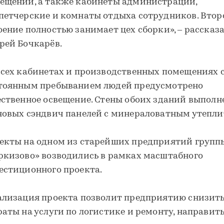
ещений, а также кабинеты администрации,
петчерские и комнаты отдыха сотрудников. Втор
оение полностью занимает цех сборки», ‒ рассказ
рей Бочкарёв.
всех кабинетах и производственных помещениях 
тоянным пребыванием людей предусмотрено
ественное освещение. Стены обоих зданий выполн
новых сэндвич панелей с минераловатным утепли
екты на одном из старейших предприятий групп
ркизово» возводились в рамках масштабного
естиционного проекта.
ализация проекта позволит предприятию снизит
раты на услуги по логистике и ремонту, направит