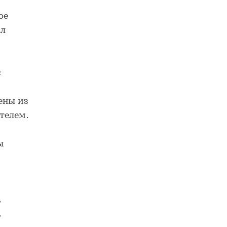
ое
ал
с
ены из
телем.
ы
ь
ь