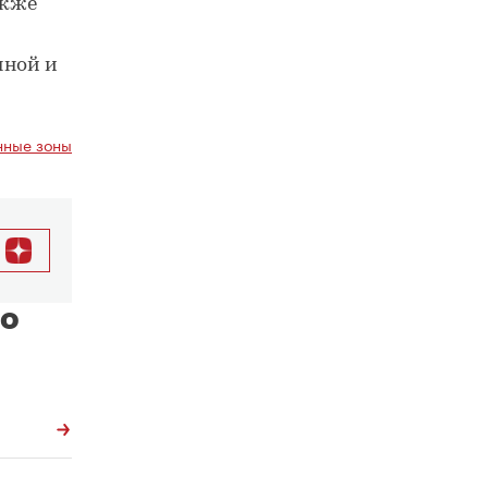
акже
нной и
ные зоны
по