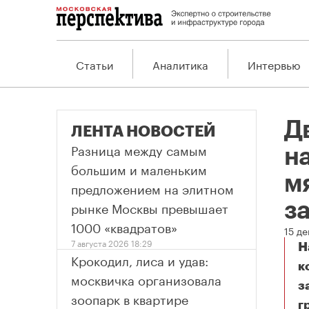
Статьи
Аналитика
Интервью
Д
ЛЕНТА НОВОСТЕЙ
Разница между самым
н
большим и маленьким
м
предложением на элитном
рынке Москвы превышает
з
1000 «квадратов»
15 д
7 августа 2026 18:29
Н
Крокодил, лиса и удав:
к
москвичка организовала
з
зоопарк в квартире
г