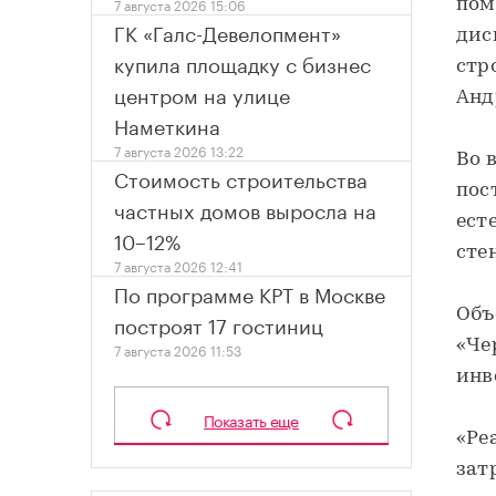
7 августа 2026 15:06
пом
ГК «Галс-Девелопмент»
дис
купила площадку с бизнес
стр
центром на улице
Анд
Наметкина
7 августа 2026 13:22
Во 
Стоимость строительства
пос
частных домов выросла на
ест
10–12%
сте
7 августа 2026 12:41
По программе КРТ в Москве
Объ
построят 17 гостиниц
«Че
7 августа 2026 11:53
инв
Показать еще
«Ре
зат