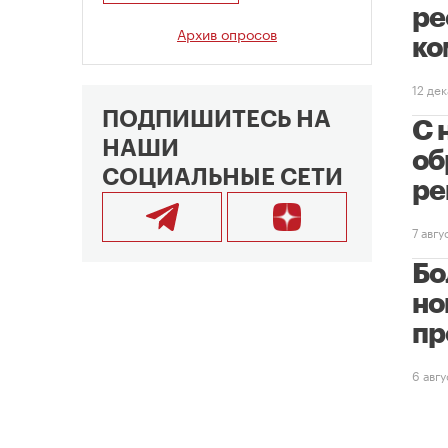
ре
Архив опросов
ко
12 де
ПОДПИШИТЕСЬ НА
С 
НАШИ
об
СОЦИАЛЬНЫЕ СЕТИ
ре
7 авг
Бо
но
пр
6 авг