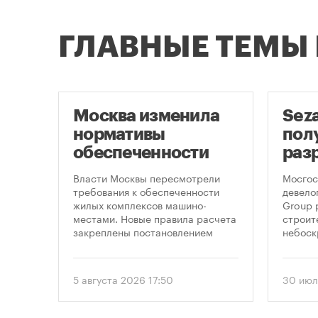
ГЛАВНЫЕ ТЕМЫ
Москва изменила
Sez
скве
нормативы
пол
обеспеченности
раз
фе
новостроек
стр
,
Власти Москвы пересмотрели
Мосгос
 по
парковками
неб
требования к обеспеченности
девело
жилых комплексов машино-
Group 
«Мо
на,
местами. Новые правила расчета
строит
закреплены постановлением
небоск
ечку
правительства Москвы № 2118-ПП
«Москв
омощи
от 5 августа 2026 года. Документ
предус
вводит дифференцированный
этажно
5 августа 2026 17:50
30 июл
подход к определению
метров
необходимого количества
парковок в зависимости от