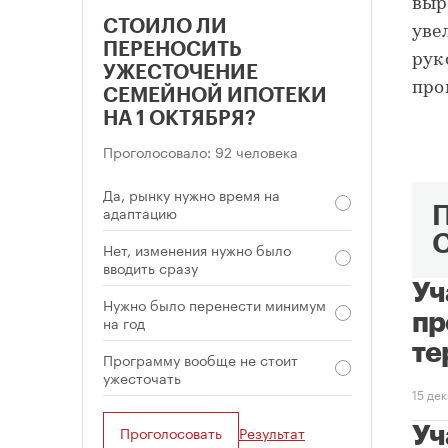
выр
СТОИЛО ЛИ
уве
ПЕРЕНОСИТЬ
рук
УЖЕСТОЧЕНИЕ
про
СЕМЕЙНОЙ ИПОТЕКИ
НА 1 ОКТЯБРЯ?
Проголосовало: 92 человека
Да, рынку нужно время на
адаптацию
Нет, изменения нужно было
вводить сразу
Уч
Нужно было перенести минимум
пр
на год
те
Программу вообще не стоит
ужесточать
15 де
Проголосовать
Результат
Уч