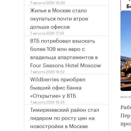
7 августа 2026 18:00
Б
Жилье в Москве стало
окупаться почти втрое
дольше офисов
7 августа 2026 17:34
ВТБ потребовал взыскать
более 109 млн евро с
владельца апартаментов в
Four Seasons Hotel Moscow
7 августа 2026 16:52
Wildberries приобрел
бывший офис банка
«Открытие» у ВТБ
mos.r
7 августа 2026 16:25
Тимирязевский район стал
Раб
лидером по росту цен на
Пер
новостройки в Москве
про