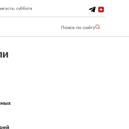
августа, суббота
Поиск по сайту
ли
нных
дрей